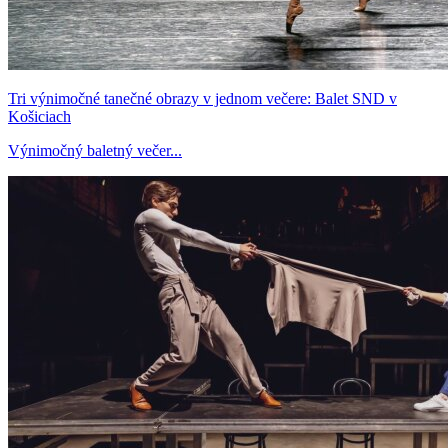
Tri výnimočné tanečné obrazy v jednom večere: Balet SND v
Košiciach
Výnimočný baletný večer...