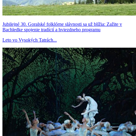
Jubilejné 30. Goralské folklórne slávnosti sa už blížia: Zažite v
Bachledke spojenie tradícií a hviezdneho programu
Leto vo Vysokých Tatrách...