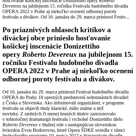
hosťovanie košickej inscenácie Donizettiho opery Roberto
Devereux na jubilejnom 15. ročníku Festivalu hudobného divadla
OPERA 2022 v Prahe aj niekoľko ocenení odbornej poroty
festivalu a divákov. Od 16. januára do 29. marca priniesol Festiv...
Po priaznivých ohlasoch kritikov a
diváckej obce prinieslo hosťovanie
košickej inscenácie Donizettiho
opery
Roberto Devereux
na jubilejnom 15.
ročníku Festivalu hudobného divadla
OPERA 2022 v Prahe aj niekoľko ocenení
odbornej poroty festivalu a divákov.
Od 16. januára do 29. marca priniesol Festival hudobného divadla
OPERA do Prahy 18 operných predstavení sedemnástich divadiel
z Česka a Slovenska. Ako informovali organizátori, v programe
festivalu sa objavili tituly klasické, málo známe a tiež
novinky. Z raritných či menej hraných titulov zarezonovalo
v tohtoročnej dramaturgii festivalu i vrcholné Donizettiho dielo
Roberto Devereux
v titulnej role s nastupujúcou slovenskou
hviezdou Evou Bodorovou, ktoré Opera ŠDKE uviedla v rámci
festivalového programu 10. marca 2022 v Stavovskom divadle