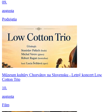
09.
augusta
Podujatia
Múzeum kultúry Chorvátov na Slovensku - Letný koncert Low
Cotton Trio
10.
augusta
Film