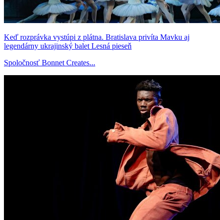
Keď rozprávka vystúpi z plátna. Bratislava privíta Mavku aj
legendárny ukrajinský balet Lesná pieseň
Spoločnosť Bonnet Creates...