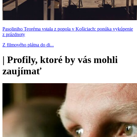
Pasoliniho Teoréma vstala z popola v Košiciach: ponúka vykúpenie
z prázdnoty
Z filmového plátna do di...
|
Profily, ktoré by vás mohli
zaujímať