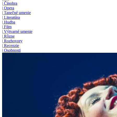
|
Činohra
|
Opera
|
Tanečné umenie
|
Literatúra
|
Hudba
|
Film
|
Výtvarné umenie
|
Rôzne
|
Rozhovory
|
Recenzie
|
Osobnosti