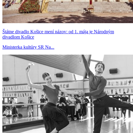
Štátne divadlo Košice mení názov: od 1. mája je Národným
divadlom Košice
Ministerka kultúry SR Na...