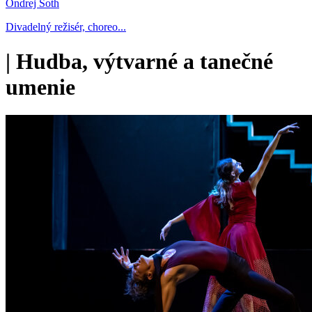
Ondrej Šoth
Divadelný režisér, choreo...
|
Hudba, výtvarné a tanečné
umenie