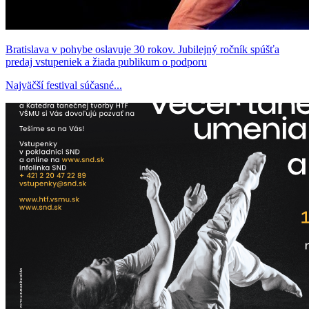
Bratislava v pohybe oslavuje 30 rokov. Jubilejný ročník spúšťa
predaj vstupeniek a žiada publikum o podporu
Najväčší festival súčasné...