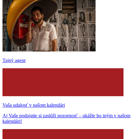
Tajný agent
Vaša udalosť v našom kalendári
Aj Vaše podujatie si zaslúži pozornosť – ukážte ho iným v našom
kalendári!