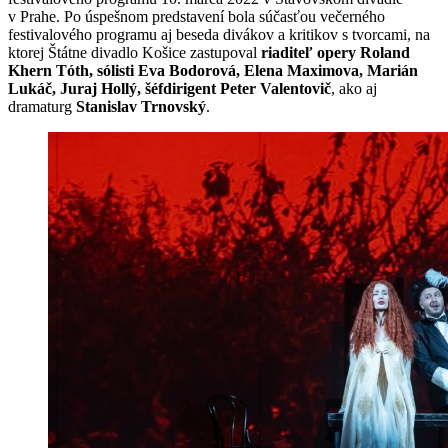
v Prahe. Po úspešnom predstavení bola súčasťou večerného
festivalového programu aj beseda divákov a kritikov s tvorcami, na
ktorej Štátne divadlo Košice zastupoval
riaditeľ opery Roland
Khern Tóth, sólisti Eva Bodorová, Elena Maximova, Marián
Lukáč, Juraj Hollý, šéfdirigent Peter Valentovič
, ako aj
dramaturg
Stanislav Trnovský
.