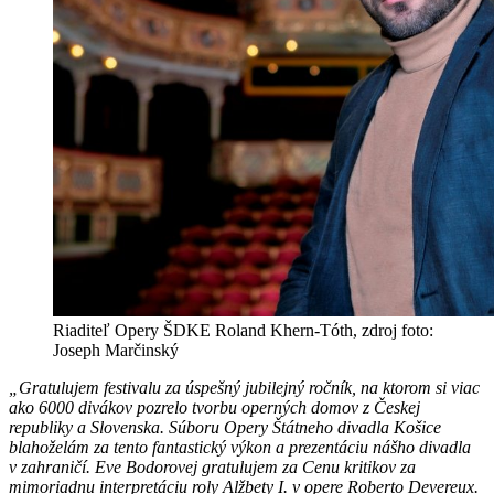
Riaditeľ Opery ŠDKE Roland Khern-Tóth, zdroj foto:
Joseph Marčinský
„Gratulujem festivalu za úspešný jubilejný ročník, na ktorom si viac
ako 6000 divákov pozrelo tvorbu operných domov z Českej
republiky a Slovenska. Súboru Opery Štátneho divadla Košice
blahoželám za tento fantastický výkon a prezentáciu nášho divadla
v zahraničí. Eve Bodorovej gratulujem za Cenu kritikov za
mimoriadnu interpretáciu roly Alžbety I. v opere Roberto Devereux.