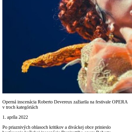
Operná inscenácia Roberto Devereux zažiarila na festivale OPERA
v troch kategóriách
1. apríla 2022
Po priaznivých ohlasoch kritikov a diváckej obce prinieslo