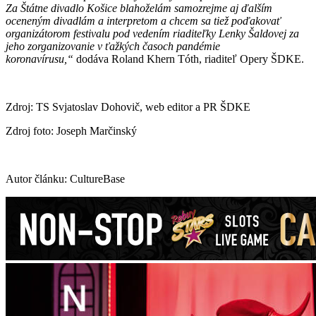
Za Štátne divadlo Košice blahoželám samozrejme aj ďalším
oceneným divadlám a interpretom a chcem sa tiež poďakovať
organizátorom festivalu pod vedením riaditeľky Lenky Šaldovej za
jeho zorganizovanie v ťažkých časoch pandémie
koronavírusu,“
dodáva Roland Khern Tóth, riaditeľ Opery ŠDKE.
Zdroj: TS Svjatoslav Dohovič, web editor a PR ŠDKE
Zdroj foto: Joseph Marčinský
Autor článku: CultureBase