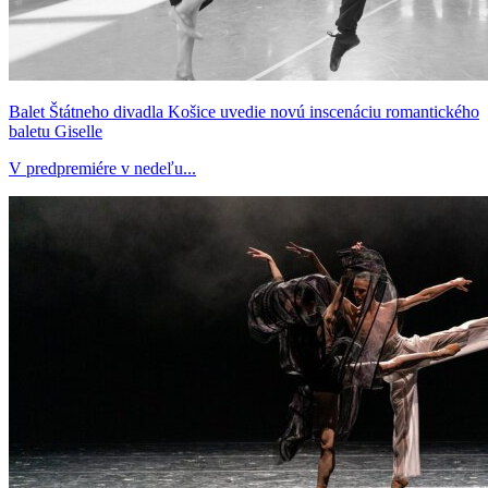
Balet Štátneho divadla Košice uvedie novú inscenáciu romantického
baletu Giselle
V predpremiére v nedeľu...