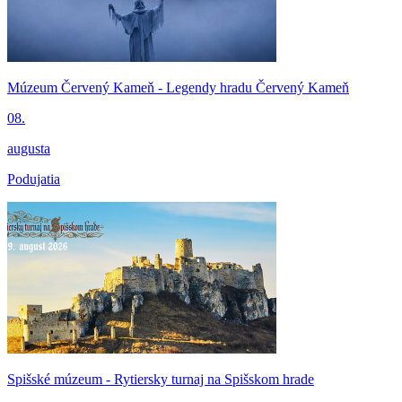
Múzeum Červený Kameň - Legendy hradu Červený Kameň
08.
augusta
Podujatia
Spišské múzeum - Rytiersky turnaj na Spišskom hrade