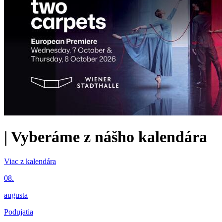
|
Vyberáme z nášho kalendára
Viac z kalendára
08.
augusta
Podujatia