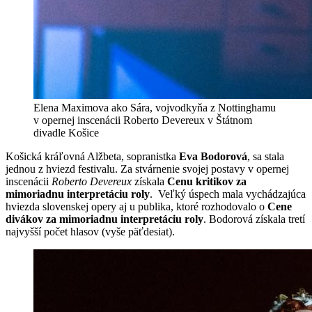
Elena Maximova ako Sára, vojvodkyňa z Nottinghamu
v opernej inscenácii Roberto Devereux v Štátnom
divadle Košice
Košická kráľovná Alžbeta, sopranistka
Eva Bodorová
, sa stala
jednou z hviezd festivalu. Za stvárnenie svojej postavy v opernej
inscenácii
Roberto Devereux
získala
Cenu kritikov za
mimoriadnu interpretáciu roly
. Veľký úspech mala vychádzajúca
hviezda slovenskej opery aj u publika, ktoré rozhodovalo o
Cene
divákov za mimoriadnu interpretáciu roly
.
Bodorová získala tretí
najvyšší počet hlasov (vyše päťdesiat).