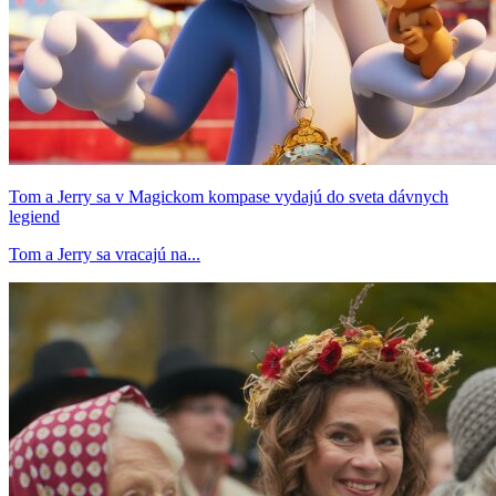
Tom a Jerry sa v Magickom kompase vydajú do sveta dávnych
legiend
Tom a Jerry sa vracajú na...