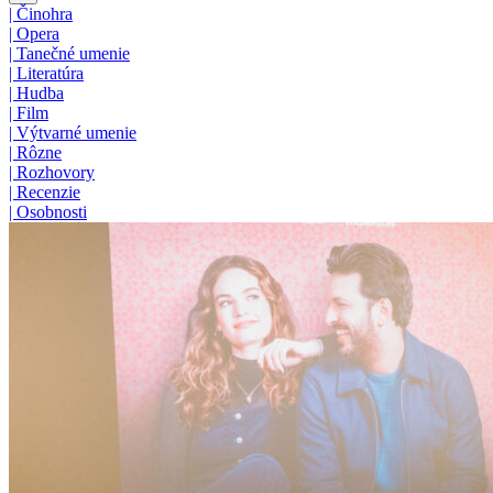
|
Činohra
|
Opera
|
Tanečné umenie
|
Literatúra
|
Hudba
|
Film
|
Výtvarné umenie
|
Rôzne
|
Rozhovory
|
Recenzie
|
Osobnosti