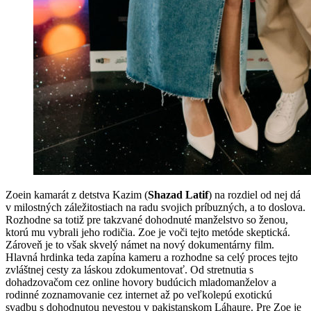
Zoein kamarát z detstva Kazim (
Shazad Latif
) na rozdiel od nej dá
v milostných záležitostiach na radu svojich príbuzných, a to doslova.
Rozhodne sa totiž pre takzvané dohodnuté manželstvo so ženou,
ktorú mu vybrali jeho rodičia. Zoe je voči tejto metóde skeptická.
Zároveň je to však skvelý námet na nový dokumentárny film.
Hlavná hrdinka teda zapína kameru a rozhodne sa celý proces tejto
zvláštnej cesty za láskou zdokumentovať. Od stretnutia s
dohadzovačom cez online hovory budúcich mladomanželov a
rodinné zoznamovanie cez internet až po veľkolepú exotickú
svadbu s dohodnutou nevestou v pakistanskom Láhaure. Pre Zoe je