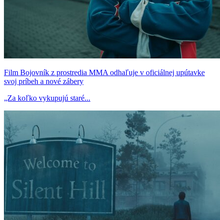
Film Bojovník z prostredia MMA odhaľuje v oficiálnej upútavke
svoj príbeh a nové zábery
„Za koľko vykupujú staré...