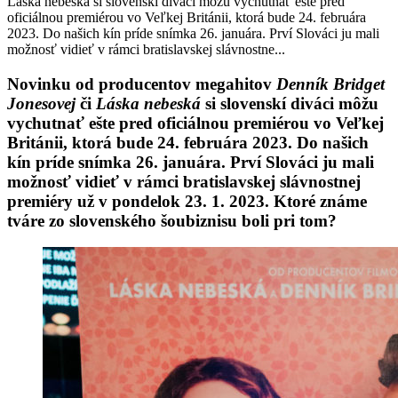
Láska nebeská si slovenskí diváci môžu vychutnať ešte pred
oficiálnou premiérou vo Veľkej Británii, ktorá bude 24. februára
2023. Do našich kín príde snímka 26. januára. Prví Slováci ju mali
možnosť vidieť v rámci bratislavskej slávnostne...
Novinku od producentov megahitov
Denník Bridget
Jonesovej
či
Láska nebeská
si slovenskí diváci môžu
vychutnať ešte pred oficiálnou premiérou vo Veľkej
Británii, ktorá bude 24. februára 2023. Do našich
kín príde snímka 26. januára. Prví Slováci ju mali
možnosť vidieť v rámci bratislavskej slávnostnej
premiéry už v pondelok 23. 1. 2023. Ktoré známe
tváre zo slovenského šoubiznisu boli pri tom?