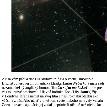
Ak sa vám páčila dnes už kultová trilógia o večnej smoliarke
Bridget Jonesovej či romantická klasika
Láska Nebeská
a máte radi
nezameniteľný anglický humor, film
Čo s tým má láska?
bude pre
vás to „pravé orechové“. Hlavná hrdinka Zoe (
Lily James
) žije
v Londýne, hľadá námet na svoj film a rieši rovnakú otázku ako
väčšina z nás: Ako nájsť v dnešnom svete niekoho na trvalý vzťah?
Zoznamovacie aplikácie jej zatiaľ nepriniesli nič iné než niekoľko