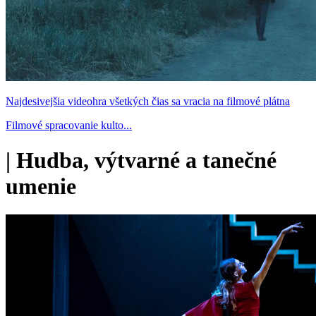
Najdesivejšia videohra všetkých čias sa vracia na filmové plátna
Filmové spracovanie kulto...
|
Hudba, výtvarné a tanečné
umenie