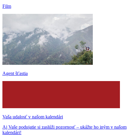
Film
Agent šťastia
Vaša udalosť v našom kalendári
Aj Vaše podujatie si zaslúži pozornosť – ukážte ho iným v našom
kalendári!