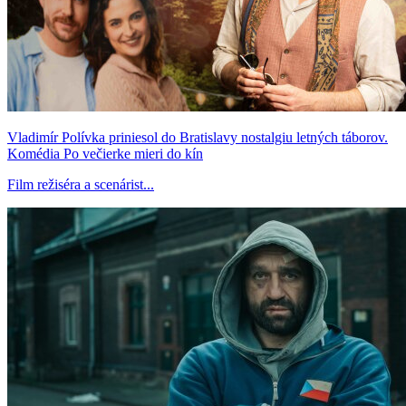
Vladimír Polívka priniesol do Bratislavy nostalgiu letných táborov.
Komédia Po večierke mieri do kín
Film režiséra a scenárist...