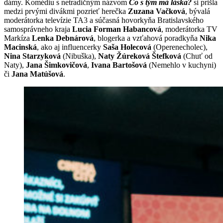
dámy. Komédiu s netradičným názvom
Čo s tým má láska?
si prišla
medzi prvými divákmi pozrieť herečka
Zuzana Vačková
, bývalá
moderátorka televízie TA3 a súčasná hovorkyňa Bratislavského
samosprávneho kraja
Lucia Forman Habancová
, moderátorka TV
Markíza
Lenka Debnárová
, blogerka a vzťahová poradkyňa
Nika
Macinská
, ako aj influencerky
Saša Holecová
(Operenecholec),
Nina Starzyková
(Nibuška),
Naty Žúreková Štefková
(Chuť od
Naty),
Jana Šimkovičová
,
Ivana Bartošová
(Nemehlo v kuchyni)
či
Jana Matúšová
.