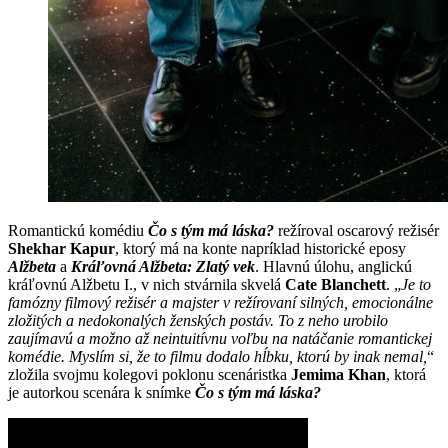
Romantickú komédiu
Čo s tým má láska?
režíroval oscarový režisér
Shekhar Kapur
, ktorý má na konte napríklad historické eposy
Alžbeta
a
Kráľovná Alžbeta: Zlatý vek
. Hlavnú úlohu, anglickú
kráľovnú Alžbetu I., v nich stvárnila skvelá
Cate Blanchett
. „
Je to
famózny filmový režisér a majster v režírovaní silných, emocionálne
zložitých a nedokonalých ženských postáv. To z neho urobilo
zaujímavú a možno až neintuitívnu voľbu na natáčanie romantickej
komédie. Myslím si, že to filmu dodalo hĺbku, ktorú by inak nemal,
“
zložila svojmu kolegovi poklonu scenáristka
Jemima Khan
, ktorá
je autorkou scenára k snímke
Čo s tým má láska?