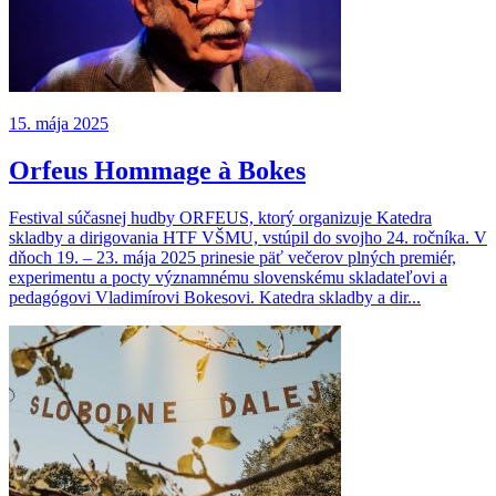
15. mája 2025
Orfeus Hommage à Bokes
Festival súčasnej hudby ORFEUS, ktorý organizuje Katedra
skladby a dirigovania HTF VŠMU, vstúpil do svojho 24. ročníka. V
dňoch 19. – 23. mája 2025 prinesie päť večerov plných premiér,
experimentu a pocty významnému slovenskému skladateľovi a
pedagógovi Vladimírovi Bokesovi. Katedra skladby a dir...