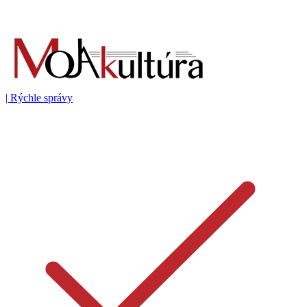
|
Rýchle správy