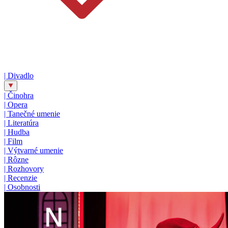
|
Divadlo
|
Činohra
|
Opera
|
Tanečné umenie
|
Literatúra
|
Hudba
|
Film
|
Výtvarné umenie
|
Rôzne
|
Rozhovory
|
Recenzie
|
Osobnosti