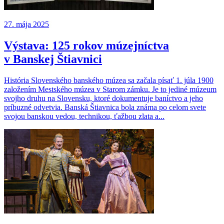
27. mája 2025
Výstava: 125 rokov múzejníctva
v Banskej Štiavnici
História Slovenského banského múzea sa začala písať 1. júla 1900
založením Mestského múzea v Starom zámku. Je to jediné múzeum
svojho druhu na Slovensku, ktoré dokumentuje baníctvo a jeho
príbuzné odvetvia. Banská Štiavnica bola známa po celom svete
svojou banskou vedou, technikou, ťažbou zlata a...