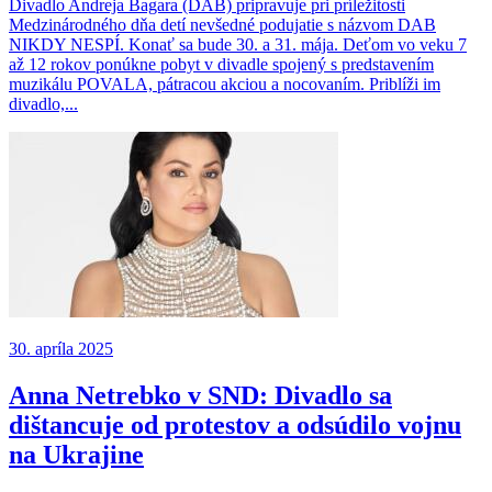
Divadlo Andreja Bagara (DAB) pripravuje pri príležitosti
Medzinárodného dňa detí nevšedné podujatie s názvom DAB
NIKDY NESPÍ. Konať sa bude 30. a 31. mája. Deťom vo veku 7
až 12 rokov ponúkne pobyt v divadle spojený s predstavením
muzikálu POVALA, pátracou akciou a nocovaním. Priblíži im
divadlo,...
30. apríla 2025
Anna Netrebko v SND: Divadlo sa
dištancuje od protestov a odsúdilo vojnu
na Ukrajine