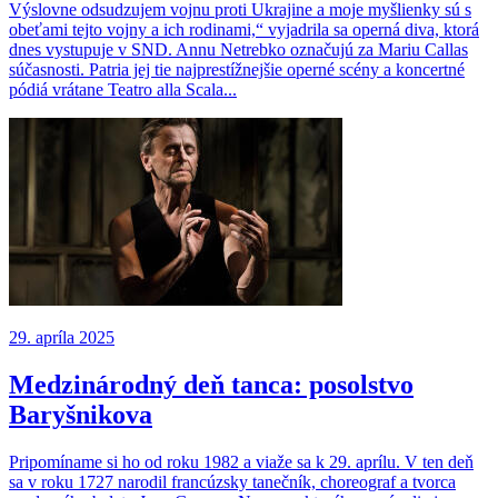
Výslovne odsudzujem vojnu proti Ukrajine a moje myšlienky sú s
obeťami tejto vojny a ich rodinami,“ vyjadrila sa operná diva, ktorá
dnes vystupuje v SND. Annu Netrebko označujú za Mariu Callas
súčasnosti. Patria jej tie najprestížnejšie operné scény a koncertné
pódiá vrátane Teatro alla Scala...
29. apríla 2025
Medzinárodný deň tanca: posolstvo
Baryšnikova
Pripomíname si ho od roku 1982 a viaže sa k 29. aprílu. V ten deň
sa v roku 1727 narodil francúzsky tanečník, choreograf a tvorca