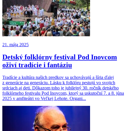
21. mája 2025
Detský folklórny festival Pod Inovcom
oživí tradície i fantáziu
Tradície a kultúra našich predkov sa uchovávajú a šíria ďalej
z generácie na generáciu. Lásku k folklóru pestujú vo svojich
srdciach aj deti. Dôkazom toho je jubilejný 30. ročník detského
folklórneho festivalu Pod Inovcom, ktorý sa uskutoční 7. a 8. júna
2025 v amfiteátri vo Veľkej Lehote. Organi...