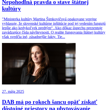
Nepohodlná pravda o stave štátnej
kultúry
"Ministerka kultúry Martina Šimkovičová opakovane verejne
vyhlasuje, že slovenské kultúrne inštitúcie pod jej vedením fungujú
lepšie ako kedykoľvek predtým“. Ako dôkaz úspechu prezentuje
zavádzajúce čísla návštevnosti. O realite fungovania štátnej kultúry
však svedčia iné, zásadnejšie fakty. Tie...
27. mája 2025
DAB má po rokoch šancu opäť získať
dôstojné priestory na ubytovávanie