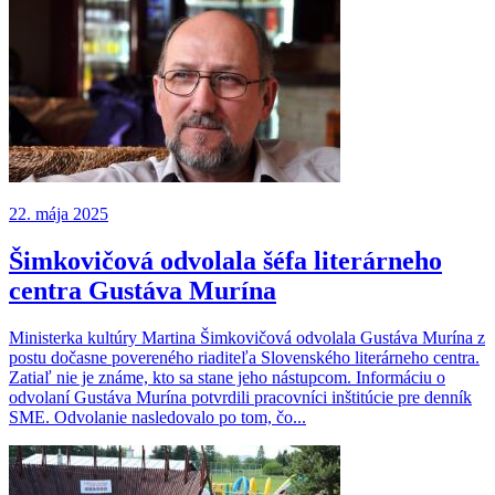
22. mája 2025
Šimkovičová odvolala šéfa literárneho
centra Gustáva Murína
Ministerka kultúry Martina Šimkovičová odvolala Gustáva Murína z
postu dočasne povereného riaditeľa Slovenského literárneho centra.
Zatiaľ nie je známe, kto sa stane jeho nástupcom. Informáciu o
odvolaní Gustáva Murína potvrdili pracovníci inštitúcie pre denník
SME. Odvolanie nasledovalo po tom, čo...