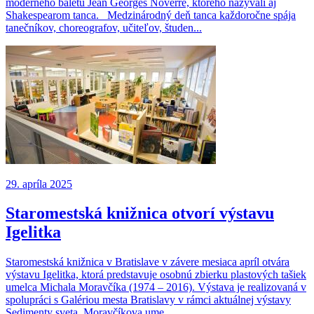
moderného baletu Jean Georges Noverre, ktorého nazývali aj
Shakespearom tanca. Medzinárodný deň tanca každoročne spája
tanečníkov, choreografov, učiteľov, študen...
29. apríla 2025
Staromestská knižnica otvorí výstavu
Igelitka
Staromestská knižnica v Bratislave v závere mesiaca apríl otvára
výstavu Igelitka, ktorá predstavuje osobnú zbierku plastových tašiek
umelca Michala Moravčíka (1974 – 2016). Výstava je realizovaná v
spolupráci s Galériou mesta Bratislavy v rámci aktuálnej výstavy
Sedimenty sveta. Moravčíkova ume...