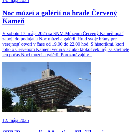
13. mája 2025
Noc múzeí a galérií na hrade Červený
Kameň
V sobotu 17. mája 2025 sa SNM-Múzeum Červený Kameň opäť
zapojí do podujatia Noc múzeí a galérií. Hrad svoje brány pre
verejnosť otvorí v čase od 19.00 do 22.00 hod. S historikmi, ktorí
toho o Červenom Kameni vedia viac ako ktokoľvek iný, sa stretnete
len počas Noci múzeí a galérií. Porozprávajú v...
12. mája 2025