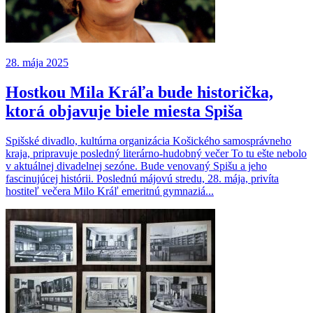
28. mája 2025
Hostkou Mila Kráľa bude historička,
ktorá objavuje biele miesta Spiša
Spišské divadlo, kultúrna organizácia Košického samosprávneho
kraja, pripravuje posledný literárno-hudobný večer To tu ešte nebolo
v aktuálnej divadelnej sezóne. Bude venovaný Spišu a jeho
fascinujúcej histórii. Poslednú májovú stredu, 28. mája, privíta
hostiteľ večera Milo Kráľ emeritnú gymnaziá...