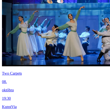
Two Carpets
08.
októbra
19:30
KunstVia