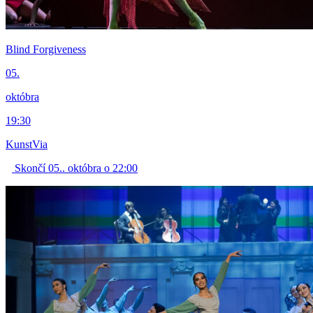
Blind Forgiveness
05.
októbra
19:30
KunstVia
Skončí 05.. októbra o 22:00