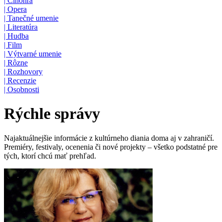
|
Činohra
|
Opera
|
Tanečné umenie
|
Literatúra
|
Hudba
|
Film
|
Výtvarné umenie
|
Rôzne
|
Rozhovory
|
Recenzie
|
Osobnosti
Rýchle správy
Najaktuálnejšie informácie z kultúrneho diania doma aj v zahraničí.
Premiéry, festivaly, ocenenia či nové projekty – všetko podstatné pre
tých, ktorí chcú mať prehľad.