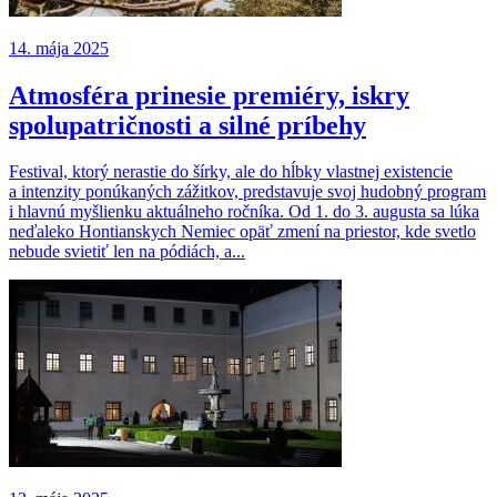
14. mája 2025
Atmosféra prinesie premiéry, iskry
spolupatričnosti a silné príbehy
Festival, ktorý nerastie do šírky, ale do hĺbky vlastnej existencie
a intenzity ponúkaných zážitkov, predstavuje svoj hudobný program
i hlavnú myšlienku aktuálneho ročníka. Od 1. do 3. augusta sa lúka
neďaleko Hontianskych Nemiec opäť zmení na priestor, kde svetlo
nebude svietiť len na pódiách, a...