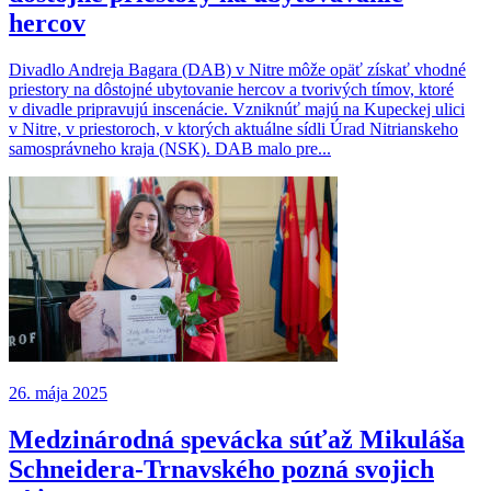
hercov
Divadlo Andreja Bagara (DAB) v Nitre môže opäť získať vhodné
priestory na dôstojné ubytovanie hercov a tvorivých tímov, ktoré
v divadle pripravujú inscenácie. Vzniknúť majú na Kupeckej ulici
v Nitre, v priestoroch, v ktorých aktuálne sídli Úrad Nitrianskeho
samosprávneho kraja (NSK). DAB malo pre...
26. mája 2025
Medzinárodná spevácka súťaž Mikuláša
Schneidera-Trnavského pozná svojich