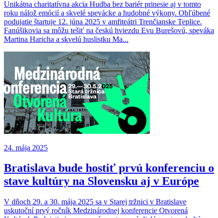
Unikátna charitatívna akcia Hudba bez bariér prinesie aj v tomto
roku nálož emócií a skvelé spevácke a hudobné výkony. Obľúbené
podujatie štartuje 12. júna 2025 v amfiteátri Trenčianske Teplice.
Fanúšikovia sa môžu tešiť na českú hviezdu Evu Burešovú, speváka
Martina Haricha a skvelú huslistku Ma...
24. mája 2025
Bratislava bude hostiť prvú konferenciu o
stave kultúry na Slovensku aj v Európe
V dňoch 29. a 30. mája 2025 sa v Starej tržnici v Bratislave
uskutoční prvý ročník Medzinárodnej konferencie Otvorená