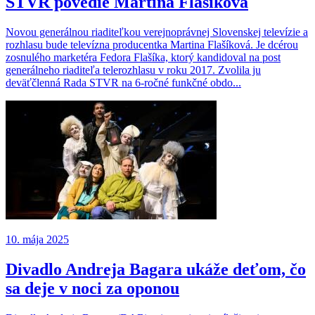
STVR povedie Martina Flašíková
Novou generálnou riaditeľkou verejnoprávnej Slovenskej televízie a
rozhlasu bude televízna producentka Martina Flašíková. Je dcérou
zosnulého marketéra Fedora Flašíka, ktorý kandidoval na post
generálneho riaditeľa telerozhlasu v roku 2017. Zvolila ju
deväťčlenná Rada STVR na 6-ročné funkčné obdo...
10. mája 2025
Divadlo Andreja Bagara ukáže deťom, čo
sa deje v noci za oponou