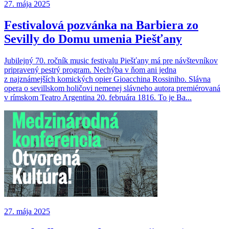
27. mája 2025
Festivalová pozvánka na Barbiera zo
Sevilly do Domu umenia Piešťany
Jubilejný 70. ročník music festivalu Piešťany má pre návštevníkov
pripravený pestrý program. Nechýba v ňom ani jedna
z najznámejších komických opier Gioacchina Rossiniho. Slávna
opera o sevillskom holičovi nemenej slávneho autora premiérovaná
v rímskom Teatro Argentina 20. februára 1816. To je Ba...
27. mája 2025