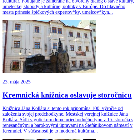
Kultúra!. Podujatie je zamerané na otvorený dialóg o stave kultúry,
umeleckej slobody a kultúrnej politiky v Európe. Do hlavného
mesta prinesie špičkových expertov*ky, umelcov*kyn...
23. mája 2025
Kremnická knižnica oslavuje storočnicu
Knižnica Jána Kollára si tento rok pripomína 100. výročie od
založenia svojej predchodkyne, Mestskej verejnej knižnice Jána
Kollára. Sídli v gotickom dome priechodného typu z 15. storočia s
renesančnými a barokovými úpravami na Štefánikovom námestí v
Kremnici. V súčasnosti je to moderná kultúrna...