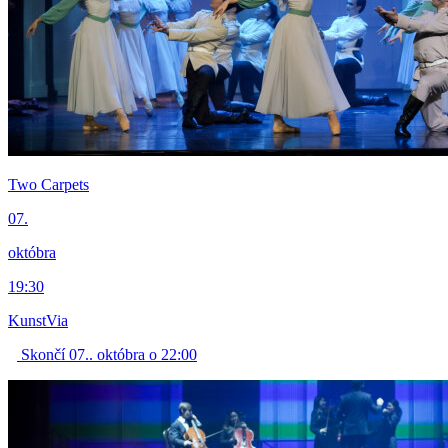
Two Carpets
07.
októbra
19:30
KunstVia
Skončí 07.. októbra o 22:00