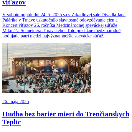
víťazov
V sobotu popoludní 24. 5. 2025 sa v Zrkadlovej sále Divadla Jána
Palárika v Trnave uskutočnilo slávnostné odovzdávanie cien a
Koncert víťazov 26. ročníka Medzinárodnej speváckej súťaže
Mikuláša Schneidera-Trnavského. Toto prestížne medzinárodné
podujatie patrí medzi najvýznamnejšie spevácke súťaž...
26. mája 2025
Hudba bez bariér mieri do Trenčianskych
Teplíc