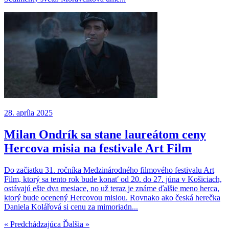
28. apríla 2025
Milan Ondrík sa stane laureátom ceny
Hercova misia na festivale Art Film
Do začiatku 31. ročníka Medzinárodného filmového festivalu Art
Film, ktorý sa tento rok bude konať od 20. do 27. júna v Košiciach,
ostávajú ešte dva mesiace, no už teraz je známe ďalšie meno herca,
ktorý bude ocenený Hercovou misiou. Rovnako ako česká herečka
Daniela Kolářová si cenu za mimoriadn...
« Predchádzajúca
Ďalšia »