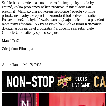
Stačilo ba sa pozrieť na situáciu z trochu inej optiky a bolo by
zrejmé, koľko problémov našich predkov už mladí dokázali
prekonať. Multijazyčná a otvorená spoločnosť pôsobí vo filme
prirodzene, akoby akceptácia rôznorodosti bola odvekou tradíciou.
Postavám možno chýbajú svaly, zato oplývajú intelektom a pevnými
morálnymi zásadami. Ak by sa ktokoľvek vďaka filmu
Renovácia
dokázal aspoň na chvíľu pozastaviť a doceniť sám seba, dielo
Gabrielė Urbonaitė by splnilo svoj účel.
Matúš Trišč
Zdroj foto: Filmtopia
Autor článku: Matúš Trišč