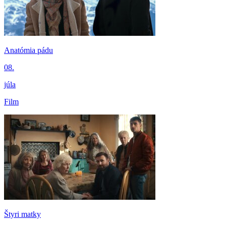
Anatómia pádu
08.
júla
Film
Štyri matky