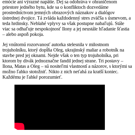
emócie ani výrazné napätie. Dej sa odohráva v ohraničenom
priestore jedného bytu, kde sa o konfliktoch dozvedáme
prostredníctvom jemných obrazových náznakov a dialógov
ústrednej dvojice. Tá zvláda každodenný stres zväčša s úsmevom, a
teda hrdinsky. Neblahé vplyvy sa však postupne nabaľujú. Stále
viac sa odhaľuje nespokojnosť Ilony a jej neustále hľadanie šťastia
– alebo aspoň pokoja.
Jej vnútornú rozorvanosť autorka stelesnila v milostnom
trojuholníku, ktorý dopĺňa Oleg, ukrajinský maliar a robotník na
stavbe pred jej oknami. Nejde však o ten typ trojuholníka, pri
ktorom by divák jednoznačne fandil jednej strane. Tri postavy –
Ilona, Matas a Oleg – sú nositeľmi vlastností a názorov, s ktorými sa
možno ľahko stotožniť. Nikto z nich neťahá za kratší koniec.
Každému je ľahké porozumieť.