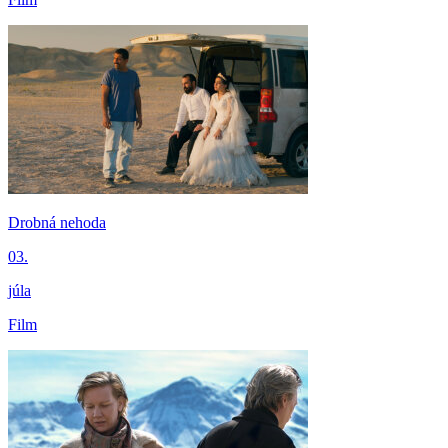
Drobná nehoda
03.
júla
Film