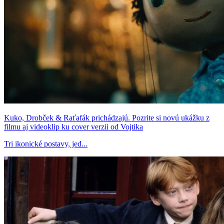
Kuko, Drobček & Raťafák prichádzajú. Pozrite si novú ukážku z
filmu aj videoklip ku cover verzii od Vojtika
Tri ikonické postavy, jed...