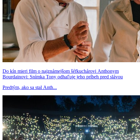
Do kín mieri film o najznámejšom šéfkuchárovi Anthonym
Bourdainovi: Snímka Tony odhaľuje jeho príbeh pred slávou
Predtým, ako sa stal Anth...