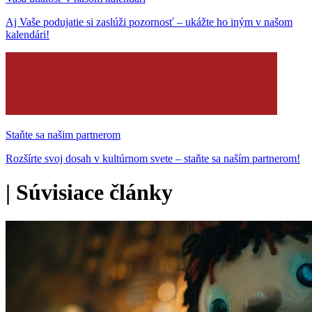
Aj Vaše podujatie si zaslúži pozornosť – ukážte ho iným v našom
kalendári!
Staňte sa našim partnerom
Rozšírte svoj dosah v kultúrnom svete – staňte sa naším partnerom!
|
Súvisiace články