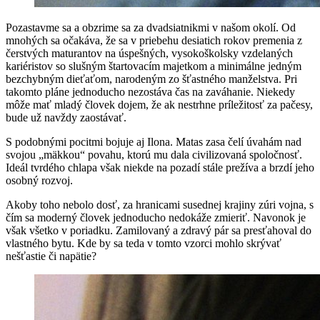
Pozastavme sa a obzrime sa za dvadsiatnikmi v našom okolí. Od
mnohých sa očakáva, že sa v priebehu desiatich rokov premenia z
čerstvých maturantov na úspešných, vysokoškolsky vzdelaných
kariéristov so slušným štartovacím majetkom a minimálne jedným
bezchybným dieťaťom, narodeným zo šťastného manželstva. Pri
takomto pláne jednoducho nezostáva čas na zaváhanie. Niekedy
môže mať mladý človek dojem, že ak nestrhne príležitosť za pačesy,
bude už navždy zaostávať.
S podobnými pocitmi bojuje aj Ilona. Matas zasa čelí úvahám nad
svojou „mäkkou“ povahu, ktorú mu dala civilizovaná spoločnosť.
Ideál tvrdého chlapa však niekde na pozadí stále prežíva a brzdí jeho
osobný rozvoj.
Akoby toho nebolo dosť, za hranicami susednej krajiny zúri vojna, s
čím sa moderný človek jednoducho nedokáže zmieriť. Navonok je
však všetko v poriadku. Zamilovaný a zdravý pár sa presťahoval do
vlastného bytu. Kde by sa teda v tomto vzorci mohlo skrývať
nešťastie či napätie?