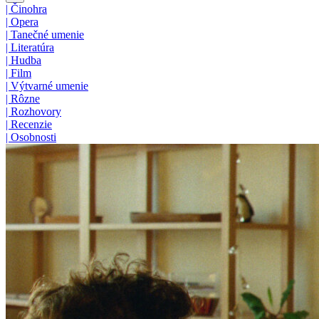
|
Činohra
|
Opera
|
Tanečné umenie
|
Literatúra
|
Hudba
|
Film
|
Výtvarné umenie
|
Rôzne
|
Rozhovory
|
Recenzie
|
Osobnosti