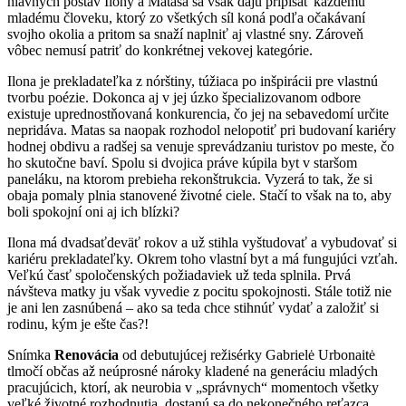
hlavných postáv Ilony a Matasa sa však dajú pripísať každému
mladému človeku, ktorý zo všetkých síl koná podľa očakávaní
svojho okolia a pritom sa snaží naplniť aj vlastné sny. Zároveň
vôbec nemusí patriť do konkrétnej vekovej kategórie.
Ilona je prekladateľka z nórštiny, túžiaca po inšpirácii pre vlastnú
tvorbu poézie. Dokonca aj v jej úzko špecializovanom odbore
existuje uprednostňovaná konkurencia, čo jej na sebavedomí určite
nepridáva. Matas sa naopak rozhodol nelopotiť pri budovaní kariéry
hodnej obdivu a radšej sa venuje sprevádzaniu turistov po meste, čo
ho skutočne baví. Spolu si dvojica práve kúpila byt v staršom
paneláku, na ktorom prebieha rekonštrukcia. Vyzerá to tak, že si
obaja pomaly plnia stanovené životné ciele. Stačí to však na to, aby
boli spokojní oni aj ich blízki?
Ilona má dvadsaťdeväť rokov a už stihla vyštudovať a vybudovať si
kariéru prekladateľky. Okrem toho vlastní byt a má fungujúci vzťah.
Veľkú časť spoločenských požiadaviek už teda splnila. Prvá
návšteva matky ju však vyvedie z pocitu spokojnosti. Stále totiž nie
je ani len zasnúbená – ako sa teda chce stihnúť vydať a založiť si
rodinu, kým je ešte čas?!
Snímka
Renovácia
od debutujúcej režisérky Gabrielė Urbonaitė
tlmočí občas až neúprosné nároky kladené na generáciu mladých
pracujúcich, ktorí, ak neurobia v „správnych“ momentoch všetky
veľké životné rozhodnutia, dostanú sa do nekonečného reťazca