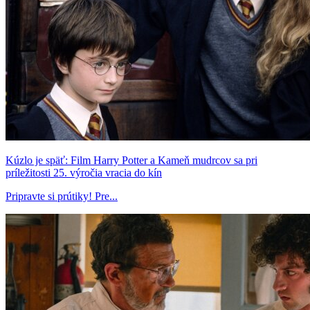
Kúzlo je späť: Film Harry Potter a Kameň mudrcov sa pri
príležitosti 25. výročia vracia do kín
Pripravte si prútiky! Pre...