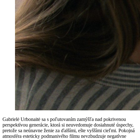
Gabrielė Urbonaitė sa s poľutovaním zamýšľa nad pokrivenou
perspektívou generácie, ktorá si neuvedomuje dosiahnuté úspechy,
pretože sa neúnavne ženie za ďalšími, ešte vyššími cieľmi. Pokojná
atmosféra esteticky podmanivého filmu nevzbudzuje negatívne