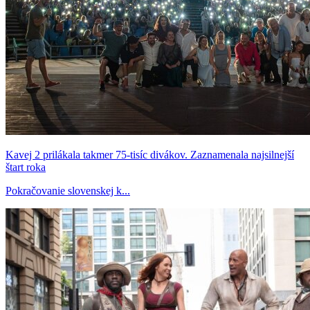
Kavej 2 prilákala takmer 75-tisíc divákov. Zaznamenala najsilnejší
štart roka
Pokračovanie slovenskej k...