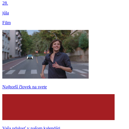
28.
júla
Film
Najhorší človek na svete
Vaša udalosť v našom kalendári