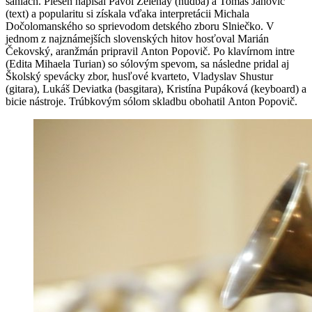
saniach. Pieseň napísal Pavol Zelenay (hudba) a Tomáš Janovic
(text) a popularitu si získala vďaka interpretácii Michala
Dočolomanského so sprievodom detského zboru Slniečko. V
jednom z najznámejších slovenských hitov hosťoval Marián
Čekovský, aranžmán pripravil Anton Popovič. Po klavírnom intre
(Edita Mihaela Turian) so sólovým spevom, sa následne pridal aj
Školský spevácky zbor, husľové kvarteto, Vladyslav Shustur
(gitara), Lukáš Deviatka (basgitara), Kristína Pupáková (keyboard) a
bicie nástroje. Trúbkovým sólom skladbu obohatil Anton Popovič.