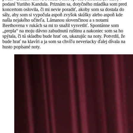
podaní Yuriiho Kandula. Priznám sa, dotyčného mladíka som pred
koncertom oslovila, či mi nevie poradiť, akoby som sa dostala do
sály, aby som si vypočula aspoň zvyšok skúšky alebo aspoň kde
našla nejakého učiteľa. Lámanou slovenčinou a s notami
Beethovena v rukách sa mi to snažil vysvetliť. Spontánne som
„prepla“ na moju dávno zabudnutú ruštinu a nakoniec som sa ho
spýtala, či tú skladbu bude hrať on, ukazujúc na noty. Potvrdil, že
bude hrať na klavíri a ja som sa chvíľu neveriacky ďalej dívala na
husto popísané noty.