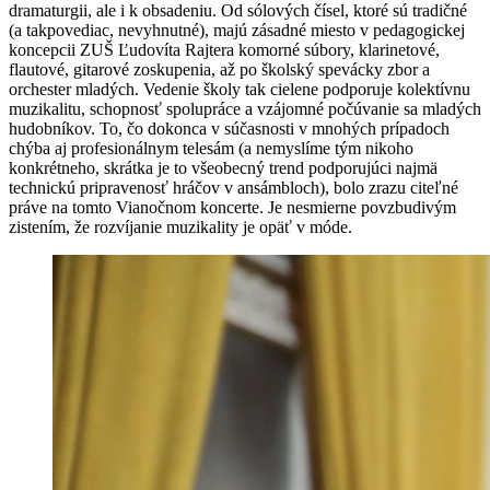
dramaturgii, ale i k obsadeniu. Od sólových čísel, ktoré sú tradičné
(a takpovediac, nevyhnutné), majú zásadné miesto v pedagogickej
koncepcii ZUŠ Ľudovíta Rajtera komorné súbory, klarinetové,
flautové, gitarové zoskupenia, až po školský spevácky zbor a
orchester mladých. Vedenie školy tak cielene podporuje kolektívnu
muzikalitu, schopnosť spolupráce a vzájomné počúvanie sa mladých
hudobníkov. To, čo dokonca v súčasnosti v mnohých prípadoch
chýba aj profesionálnym telesám (a nemyslíme tým nikoho
konkrétneho, skrátka je to všeobecný trend podporujúci najmä
technickú pripravenosť hráčov v ansámbloch), bolo zrazu citeľné
práve na tomto Vianočnom koncerte. Je nesmierne povzbudivým
zistením, že rozvíjanie muzikality je opäť v móde.