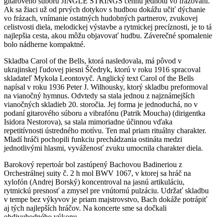
gitarového súboru JINGLE STRINGS cennú jednotu vo frázovaní.
Ak sa žiaci už od prvých dotykov s hudbou dokážu učiť dýchanie
vo frázach, vnímanie ostatných hudobných partnerov, zvukovej
celistvosti diela, melodickej výstavbe a rytmickej precíznosti, je to tá
najlepšia cesta, akou môžu objavovať hudbu. Záverečné spomalenie
bolo nádherne kompaktné.
Skladba Carol of the Bells, ktorá nasledovala, má pôvod v
ukrajinskej ľudovej piesni Ščedryk, ktorú v roku 1916 spracoval
skladateľ Mykola Leontovyč. Anglický text Carol of the Bells
napísal v roku 1936 Peter J. Wilhousky, ktorý skladbu preformoval
na vianočný hymnus. Odvtedy sa stala jednou z najznámejších
vianočných skladieb 20. storočia. Jej forma je jednoduchá, no v
podaní gitarového súboru a vibrafónu (Patrik Moucha) (dirigentka
Isidora Nestorova), sa stala mimoriadne účinnou vďaka
repetitívnosti ústredného motívu. Ten mal priam rituálny charakter.
Mladí hráči pochopili funkciu prechádzania ostináta medzi
jednotlivými hlasmi, vyváženosť zvuku umocnila charakter diela.
Barokový repertoár bol zastúpený Bachovou Badineriou z
Orchestrálnej suity č. 2 h mol BWV 1067, v ktorej sa hráč na
xylofón (Andrej Borský) koncentroval na jasnú artikuláciu,
rytmickú presnosť a zmysel pre vnútornú pulzáciu. Udržať skladbu
v tempe bez výkyvov je priam majstrovstvo, Bach dokáže potrápiť
aj tých najlepších hráčov. Na koncerte sme sa dočkali
obdivuhodného výkonu.