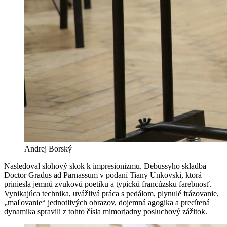
Andrej Borský
Nasledoval slohový skok k impresionizmu. Debussyho skladba
Doctor Gradus ad Parnassum v podaní Tiany Unkovski, ktorá
priniesla jemnú zvukovú poetiku a typickú francúzsku farebnosť.
Vynikajúca technika, uvážlivá práca s pedálom, plynulé frázovanie,
„maľovanie“ jednotlivých obrazov, dojemná agogika a precítená
dynamika spravili z tohto čísla mimoriadny posluchový zážitok.