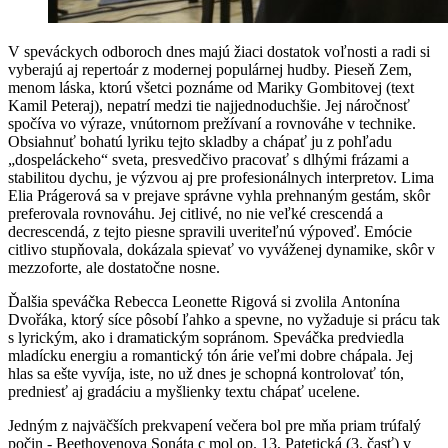
V speváckych odboroch dnes majú žiaci dostatok voľnosti a radi si
vyberajú aj repertoár z modernej populárnej hudby. Pieseň Zem,
menom láska, ktorú všetci poznáme od Mariky Gombitovej (text
Kamil Peteraj), nepatrí medzi tie najjednoduchšie. Jej náročnosť
spočíva vo výraze, vnútornom prežívaní a rovnováhe v technike.
Obsiahnuť bohatú lyriku tejto skladby a chápať ju z pohľadu
„dospeláckeho“ sveta, presvedčivo pracovať s dlhými frázami a
stabilitou dychu, je výzvou aj pre profesionálnych interpretov. Lima
Elia Prágerová sa v prejave správne vyhla prehnaným gestám, skôr
preferovala rovnováhu. Jej citlivé, no nie veľké crescendá a
decrescendá, z tejto piesne spravili uveriteľnú výpoveď. Emócie
citlivo stupňovala, dokázala spievať vo vyváženej dynamike, skôr v
mezzoforte, ale dostatočne nosne.
Ďalšia speváčka Rebecca Leonette Rigová si zvolila Antonína
Dvořáka, ktorý síce pôsobí ľahko a spevne, no vyžaduje si prácu tak
s lyrickým, ako i dramatickým sopránom. Speváčka predviedla
mladícku energiu a romantický tón árie veľmi dobre chápala. Jej
hlas sa ešte vyvíja, iste, no už dnes je schopná kontrolovať tón,
predniesť aj gradáciu a myšlienky textu chápať ucelene.
Jedným z najväčších prekvapení večera bol pre mňa priam trúfalý
počin - Beethovenova Sonáta c mol op. 13, Patetická (3. časť) v