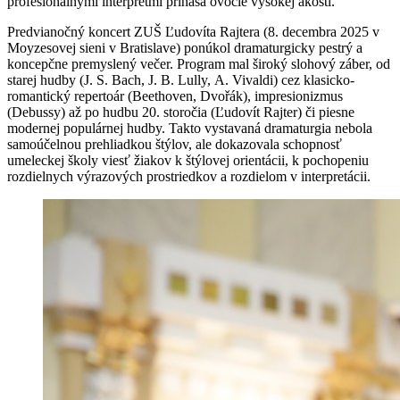
profesionálnymi interpretmi prináša ovocie vysokej akosti.
Predvianočný koncert ZUŠ Ľudovíta Rajtera (8. decembra 2025 v
Moyzesovej sieni v Bratislave) ponúkol dramaturgicky pestrý a
koncepčne premyslený večer. Program mal široký slohový záber, od
starej hudby (J. S. Bach, J. B. Lully, A. Vivaldi) cez klasicko-
romantický repertoár (Beethoven, Dvořák), impresionizmus
(Debussy) až po hudbu 20. storočia (Ľudovít Rajter) či piesne
modernej populárnej hudby. Takto vystavaná dramaturgia nebola
samoúčelnou prehliadkou štýlov, ale dokazovala schopnosť
umeleckej školy viesť žiakov k štýlovej orientácii, k pochopeniu
rozdielnych výrazových prostriedkov a rozdielom v interpretácii.