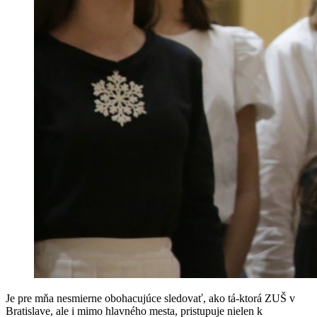
Je pre mňa nesmierne obohacujúce sledovať, ako tá-ktorá ZUŠ v
Bratislave, ale i mimo hlavného mesta, pristupuje nielen k