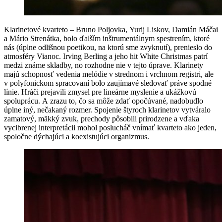
Klarinetové kvarteto – Bruno Poljovka, Yurij Liskov, Damián Máčai
a Mário Strenátka, bolo ďalším inštrumentálnym spestrením, ktoré
nás (úplne odlišnou poetikou, na ktorú sme zvyknutí), prenieslo do
atmosféry Vianoc. Irving Berling a jeho hit White Christmas patrí
medzi známe skladby, no rozhodne nie v tejto úprave. Klarinety
majú schopnosť vedenia melódie v strednom i vrchnom registri, ale
v polyfonickom spracovaní bolo zaujímavé sledovať práve spodné
línie. Hráči prejavili zmysel pre lineárne myslenie a ukážkovú
spoluprácu. A zrazu to, čo sa môže zdať opočúvané, nadobudlo
úplne iný, nečakaný rozmer. Spojenie štyroch klarinetov vytváralo
zamatový, mäkký zvuk, prechody pôsobili prirodzene a vďaka
vycibrenej interpretácii mohol poslucháč vnímať kvarteto ako jeden,
spoločne dýchajúci a koexistujúci organizmus.