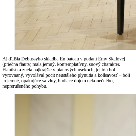
Aj ďalšia Debussyho skladba En bateau v podaní Emy Skalovej
(priečna flauta) mala jemný, kontemplatívny, snový charakter.
Flautistka znela najkrajšie v pianových úsekoch, jej tón bol
vyrovnaný, vyvolával pocit neustáleho plynutia a kolísavosť – boli
to jemné, opakujúce sa vlny, budiace dojem nekonečného,
neprerušeného pohybu.