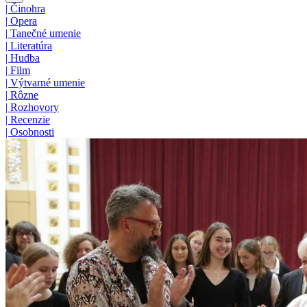
|
Činohra
|
Opera
|
Tanečné umenie
|
Literatúra
|
Hudba
|
Film
|
Výtvarné umenie
|
Rôzne
|
Rozhovory
|
Recenzie
|
Osobnosti