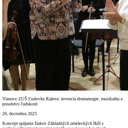
Vianoce ZUŠ Ľudovíta Rajtera: invencia dramaturgie, muzikalita a
posolstvo ľudskosti
26. decembra 2025
Koncept spájania žiakov Základných umeleckých škôl s