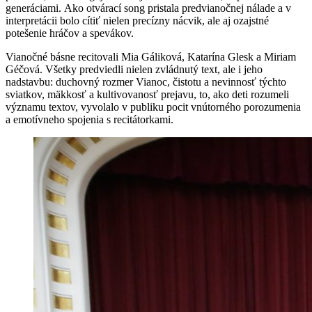
generáciami. Ako otvárací song pristala predvianočnej nálade a v
interpretácii bolo cítiť nielen precízny nácvik, ale aj ozajstné
potešenie hráčov a spevákov.
Vianočné básne recitovali Mia Gáliková, Katarína Glesk a Miriam
Géčová. Všetky predviedli nielen zvládnutý text, ale i jeho
nadstavbu: duchovný rozmer Vianoc, čistotu a nevinnosť týchto
sviatkov, mäkkosť a kultivovanosť prejavu, to, ako deti rozumeli
významu textov, vyvolalo v publiku pocit vnútorného porozumenia
a emotívneho spojenia s recitátorkami.