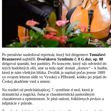
Po prestávke nasledoval repertoár, ktorý bol dirigentovi
Tomášovi
Braunerovi
najbližší.
Dvořákovu Symfóniu č. 8 G dur, op. 88
dirigoval spamäti, bez partitúry. Po koncerte, ktorý nás odviedol do
iných hudobných sfér, sme sa teda opäť dostali „domov“ – k hudbe,
ktorá je nám všetkým blízka. Dvořák ju napísal počas jesene 1889
vo svojom letnom sídle vo Vysokej u Příbramě, krátko po prijatí do
Českej akadémie vied a umení.
Na rozdiel od predchádzajúcej, 7. symfónie d mol, ktorá je
dramatická a tragická, ôsma je charakteristická pastorálnym
charakterom a optimizmom. Je plná radosti, folklórnych prvkov a
inšpirácie v prírode.