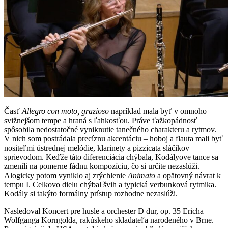
Časť
Allegro con moto, grazioso
napríklad mala byť v omnoho
svižnejšom tempe a hraná s ľahkosťou. Práve ťažkopádnosť
spôsobila nedostatočné vyniknutie tanečného charakteru a rytmov.
V nich som postrádala precíznu akcentáciu – hoboj a flauta mali byť
nositeľmi ústrednej melódie, klarinety a pizzicata sláčikov
sprievodom. Keďže táto diferenciácia chýbala, Kodályove tance sa
zmenili na pomerne fádnu kompozíciu, čo si určite nezaslúži.
Alogicky potom vyniklo aj zrýchlenie
Animato
a opätovný návrat k
tempu I. Celkovo dielu chýbal švih a typická verbunková rytmika.
Kodály si takýto formálny prístup rozhodne nezaslúži.
Nasledoval Koncert pre husle a orchester D dur, op. 35 Ericha
Wolfganga Korngolda, rakúskeho skladateľa narodeného v Brne.