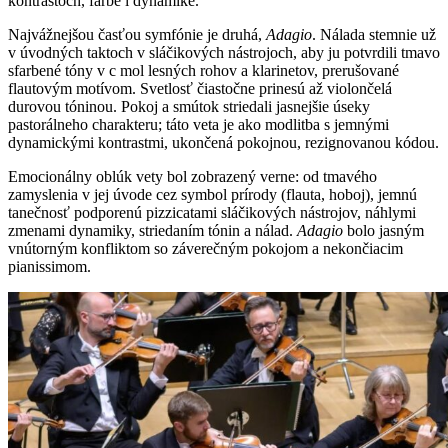
kontrastoch, farbe i dynamike.
Najvážnejšou časťou symfónie je druhá,
Adagio
. Nálada stemnie už
v úvodných taktoch v sláčikových nástrojoch, aby ju potvrdili tmavo
sfarbené tóny v c mol lesných rohov a klarinetov, prerušované
flautovým motívom. Svetlosť čiastočne prinesú až violončelá
durovou tóninou. Pokoj a smútok striedali jasnejšie úseky
pastorálneho charakteru; táto veta je ako modlitba s jemnými
dynamickými kontrastmi, ukončená pokojnou, rezignovanou kódou.
Emocionálny oblúk vety bol zobrazený verne: od tmavého
zamyslenia v jej úvode cez symbol prírody (flauta, hoboj), jemnú
tanečnosť podporenú pizzicatami sláčikových nástrojov, náhlymi
zmenami dynamiky, striedaním tónin a nálad.
Adagio
bolo jasným
vnútorným konfliktom so záverečným pokojom a nekončiacim
pianissimom.