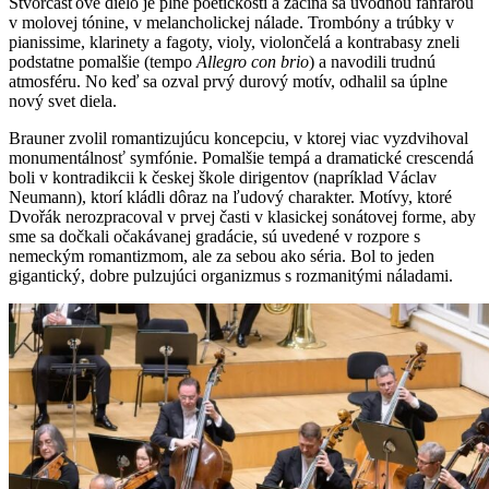
Štvorčasťové dielo je plné poetickosti a začína sa úvodnou fanfárou
v molovej tónine, v melancholickej nálade. Trombóny a trúbky v
pianissime, klarinety a fagoty, violy, violončelá a kontrabasy zneli
podstatne pomalšie (tempo
Allegro con brio
) a navodili trudnú
atmosféru. No keď sa ozval prvý durový motív, odhalil sa úplne
nový svet diela.
Brauner zvolil romantizujúcu koncepciu, v ktorej viac vyzdvihoval
monumentálnosť symfónie. Pomalšie tempá a dramatické crescendá
boli v kontradikcii k českej škole dirigentov (napríklad Václav
Neumann), ktorí kládli dôraz na ľudový charakter. Motívy, ktoré
Dvořák nerozpracoval v prvej časti v klasickej sonátovej forme, aby
sme sa dočkali očakávanej gradácie, sú uvedené v rozpore s
nemeckým romantizmom, ale za sebou ako séria. Bol to jeden
gigantický, dobre pulzujúci organizmus s rozmanitými náladami.