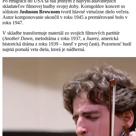
Po emigrácii do USA sa stal jedným z najvyhľadávanejších
skladateľov filmovej hudby svojej doby. Korngoldov koncert so
sólistom
Joshuom Brownom
tvoril hlavné virtuózne dielo večera.
Autor komponovanie ukončil v roku 1945 a premiérované bolo v
roku 1947.
V skladbe transformuje materiál zo svojich filmových partitúr
(
Another Dawn
, melodráma z roku 1937, a
Juarez
, americká
historická dráma z roku 1939 – hneď v prvej časti). Pozornosť budí
najmä pomalá veta diela, ktorá je nádherná.