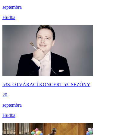
septembra
Hudba
53S: OTVÁRACÍ KONCERT 53. SEZÓNY
20.
septembra
Hudba