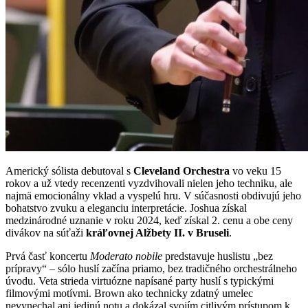
Americký sólista debutoval s
Cleveland Orchestra
vo veku 15
rokov a už vtedy recenzenti vyzdvihovali nielen jeho techniku, ale
najmä emocionálny vklad a vyspelú hru. V súčasnosti obdivujú jeho
bohatstvo zvuku a eleganciu interpretácie. Joshua získal
medzinárodné uznanie v roku 2024, keď získal 2. cenu a obe ceny
divákov na súťaži
kráľovnej Alžbety II. v Bruseli
.
Prvá časť koncertu
Moderato nobile
predstavuje huslistu „bez
prípravy“ – sólo huslí začína priamo, bez tradičného orchestrálneho
úvodu. Veta strieda virtuózne napísané party huslí s typickými
filmovými motívmi. Brown ako technicky zdatný umelec
nevynechal ani jedinú notu a dokázal svojím citlivým prístupom k