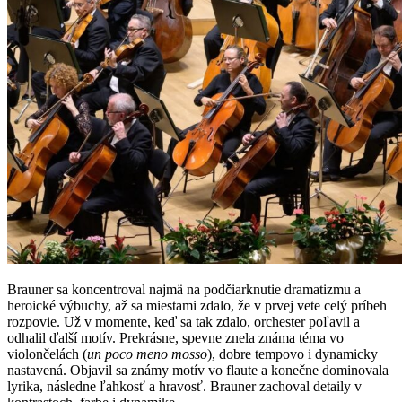
Brauner sa koncentroval najmä na podčiarknutie dramatizmu a
heroické výbuchy, až sa miestami zdalo, že v prvej vete celý príbeh
rozpovie. Už v momente, keď sa tak zdalo, orchester poľavil a
odhalil ďalší motív. Prekrásne, spevne znela známa téma vo
violončelách (
un poco meno mosso
), dobre tempovo i dynamicky
nastavená. Objavil sa známy motív vo flaute a konečne dominovala
lyrika, následne ľahkosť a hravosť. Brauner zachoval detaily v