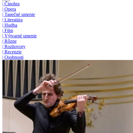
|
Činohra
|
Opera
|
Tanečné umenie
|
Literatúra
|
Hudba
|
Film
|
Výtvarné umenie
|
Rôzne
|
Rozhovory
|
Recenzie
|
Osobnosti