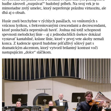
hudbe zároveň „rozprávať“ hudobný príbeh. Na svoj vek je to
mimoriadne zrelý umelec, ktorý nepreferuje prázdnu virtuozitu, ale
dbá aj o obsah.
Husle zneli bezchybne v rýchlych pasážach, vo vnútorných s
vrúcnou lyrikou, s frekventovanými crescendami a decrescendami,
ktoré poslucháča neprestávali baviť. Joshua má totiž schopnosti
spevnosti melodickej línie – aj z jednoduchších úsekov dokázal
vystavať kantabilné, krásne línie, ktoré v prvej vete akoby nemali
konca. Z kadencie spravil hudobne príťažlivý sólový part s
dramatickým akcentom, ktorý vytvoril brilantný kontrast voči
nastupujúcim „dolce“ sláčikom.