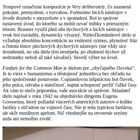
Tempové označenie kompozície je
Very deliberately
, čo znamená
pokojne, premyslene, s rozvahou. Fortissimo bicích nástrojov v
úvode doznelo v mezzoforte a v spomalení. Bol to správne
nastavený úvod, do ktorého sa mohli ozvať trúbky s prierazným
tónom. Brauner využil plnú silu dychových a bicích nástrojov –
zvuk bol rozsiahly, dynamicky výrazný. Niekoľkominútové dielo si
vyžaduje absolútnu koncentráciu na vnútorný rytmus, plynulosť fráz
a čistotu tónov plechových dychových nástrojov (nie vždy síce
dosiahnutú, no sila diela tým neutrpela; po zhutnení dychov už
nedostatky neboli až také závažné). Skvelý výber na úvod.
Fanfare for the Common Man
je dielom pre „obyčajného človeka“.
Je to viera v humanizmus a dôstojnosť jednotlivca bez ohľadu na
jeho spoločenské postavenie. Coplandovou inšpiráciou bol človek,
jeho práca, odvaha a statočnosť, najmä schopnosť prežiť ťažké časy.
Ak vám to niečo pripomína, vaše asociácie sú správne. Skladateľ
dielo napísal v roku 1942 na objednávku dirigenta Eugena
Goossensa, ktorý požiadal viacerých amerických autorov o krátke
fanfáry s ohľadom na vojnové časy. Nie je teda typickou fanfárou,
ale skôr morálnym apelom. Nič vhodnejšie na otvorenie sezóny
azda ani nemožno zvoliť.