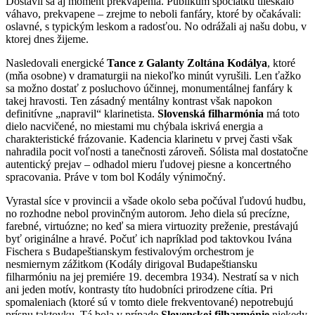
Dostavil sa aj moment prekvapenia. Publikum spočiatku tlieskalo
váhavo, prekvapene – zrejme to neboli fanfáry, ktoré by očakávali:
oslavné, s typickým leskom a radosťou. No odrážali aj našu dobu, v
ktorej dnes žijeme.
Nasledovali energické
Tance z Galanty
Zoltána Kodálya
, ktoré
(mňa osobne) v dramaturgii na niekoľko minút vyrušili. Len ťažko
sa možno dostať z posluchovo účinnej, monumentálnej fanfáry k
takej hravosti. Ten zásadný mentálny kontrast však napokon
definitívne „napravil“ klarinetista.
Slovenská filharmónia
má toto
dielo nacvičené, no miestami mu chýbala iskrivá energia a
charakteristické frázovanie. Kadencia klarinetu v prvej časti však
nahradila pocit voľnosti a tanečnosti zároveň. Sólista mal dostatočne
autentický prejav – odhadol mieru ľudovej piesne a koncertného
spracovania. Práve v tom bol Kodály výnimočný.
Vyrastal síce v provincii a všade okolo seba počúval ľudovú hudbu,
no rozhodne nebol provinčným autorom. Jeho diela sú precízne,
farebné, virtuózne; no keď sa miera virtuozity preženie, prestávajú
byť originálne a hravé. Počuť ich napríklad pod taktovkou Ivána
Fischera s Budapeštianskym festivalovým orchestrom je
nesmiernym zážitkom (Kodály dirigoval Budapeštiansku
filharmóniu na jej premiére 19. decembra 1934). Nestratí sa v nich
ani jeden motív, kontrasty títo hudobníci prirodzene cítia. Pri
spomaleniach (ktoré sú v tomto diele frekventované) nepotrebujú
prísnu taktovku. Tá bola v prípade
Slovenskej filharmónie
niekedy