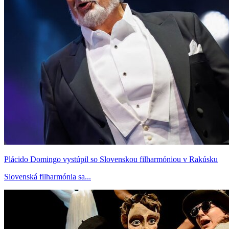
Plácido Domingo vystúpil so Slovenskou filharmóniou v Rakúsku
Slovenská filharmónia sa...