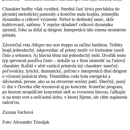
Charakter hudby však vystihol. Stredná časť (
trio
) prechádza do
plynulej melodickej pastorály a konečne mala krajšiu, jemnejšiu
dynamiku a celkové vyznenie. Nebol to dedinský tanec, skôr
kultivovaný, salónny. V repríze skladateľ celkovú dynamiku
zjemnil, čoho sa držal aj dirigent. Interpretácii táto zmena nesmierne
pristala.
Záverečná veta
Allegro ma non troppo
sa začína fanfárou. Trúbky
hrajú jednoduchý, takpovediac až prísny motív vo fortissime (zneli
čisto a sebaisto). Aj hlavná téma má jednoduchý mód. Dvořák tento
typ spevnosti používa často – dokáže sa v ňom sústrediť na ľudový
charakter. Každá v sérii variácií priniesla iný charakter: tanečný,
poľovnícky, lyrický, dramatický, pričom v interpretácii dbal dirigent
o výraznú pulzáciu témy. Triumfálna coda bola energická a
slávnostná, presne, ako sa na otvorenie sezóny patrí. Slnečný, jasný
G dur v človeku ešte rezonoval aj po koncerte. Konečne program,
po ktorom neopúšťate koncertnú sieň so zvesenou hlavou, ťažkajúc
si na tento svet a nešťastnú dobu, v ktorej žijeme, ale cítite naplnenie
radosťou.
Zuzana Vachová
Foto: Alexander Trizuljak