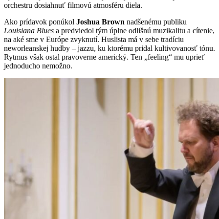
orchestru dosiahnuť filmovú atmosféru diela.
Ako prídavok ponúkol
Joshua Brown
nadšenému publiku
Louisiana Blues
a predviedol tým úplne odlišnú muzikalitu a cítenie,
na aké sme v Európe zvyknutí. Huslista má v sebe tradíciu
neworleanskej hudby – jazzu, ku ktorému pridal kultivovanosť tónu.
Rytmus však ostal pravoverne americký. Ten „feeling“ mu uprieť
jednoducho nemožno.