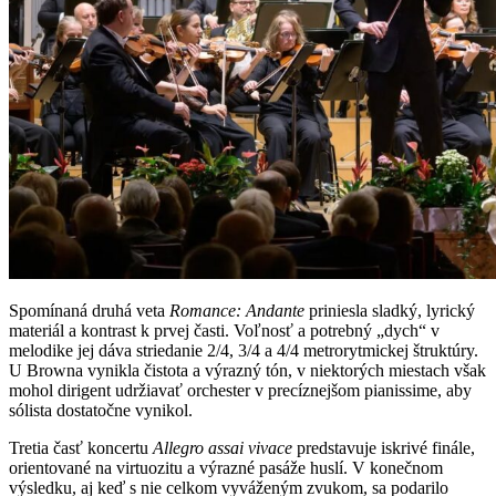
Spomínaná druhá veta
Romance: Andante
priniesla sladký, lyrický
materiál a kontrast k prvej časti. Voľnosť a potrebný „dych“ v
melodike jej dáva striedanie 2/4, 3/4 a 4/4 metrorytmickej štruktúry.
U Browna vynikla čistota a výrazný tón, v niektorých miestach však
mohol dirigent udržiavať orchester v precíznejšom pianissime, aby
sólista dostatočne vynikol.
Tretia časť koncertu
Allegro assai vivace
predstavuje iskrivé finále,
orientované na virtuozitu a výrazné pasáže huslí. V konečnom
výsledku, aj keď s nie celkom vyváženým zvukom, sa podarilo