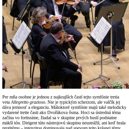
Pre mňa osobne je jednou z najkrajších častí tejto symfónie tretia
veta
Allegretto grazioso
. Nie je typickým scherzom, ale valčík jej
dáva jemnosť a eleganciu. Máloktoré symfónie majú také melodicky
vydarené tretie časti ako Dvořákova ôsma. Hoci sa ústredná téma
začína vo fortissime, žiadal sa v skupine prvých huslí podstatne
mäkší tón. Dirigent túto nástrojovú skupinu neustrážil, ani keď hrala
protitému – intenzitou dominovala nad spevom tejto krásnej témy.