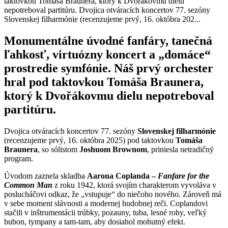
taktovkou Tomáša Braunera, ktorý k Dvořákovmu dielu
nepotreboval partitúru. Dvojica otváracích koncertov 77. sezóny
Slovenskej filharmónie (recenzujeme prvý, 16. októbra 202...
Monumentálne úvodné fanfáry, tanečná
ľahkosť, virtuózny koncert a „domáce“
prostredie symfónie. Náš prvý orchester
hral pod taktovkou Tomáša Braunera,
ktorý k Dvořákovmu dielu nepotreboval
partitúru.
Dvojica otváracích koncertov 77. sezóny
Slovenskej filharmónie
(recenzujeme prvý, 16. októbra 2025) pod taktovkou
Tomáša
Braunera
, so sólistom
Joshuom Brownom
, priniesla netradičný
program.
Úvodom zaznela skladba
Aarona Coplanda –
Fanfare for the
Common Man
z roku 1942, ktorá svojím charakterom vyvoláva v
poslucháčovi odkaz, že „vstupuje“ do niečoho nového. Zároveň má
v sebe moment slávnosti a modernej hudobnej reči. Coplandovi
stačili v inštrumentácii trúbky, pozauny, tuba, lesné rohy, veľký
bubon, tympany a tam-tam, aby dosiahol mohutný efekt.