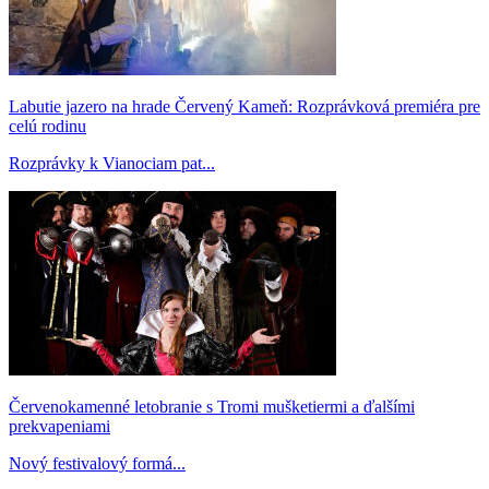
Labutie jazero na hrade Červený Kameň: Rozprávková premiéra pre
celú rodinu
Rozprávky k Vianociam pat...
Červenokamenné letobranie s Tromi mušketiermi a ďalšími
prekvapeniami
Nový festivalový formá...