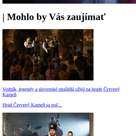
|
Mohlo by Vás zaujímať
Vodník, legendy a slovenské strašidlá ožijú na hrade Červený
Kameň
Hrad Červený Kameň sa poč...