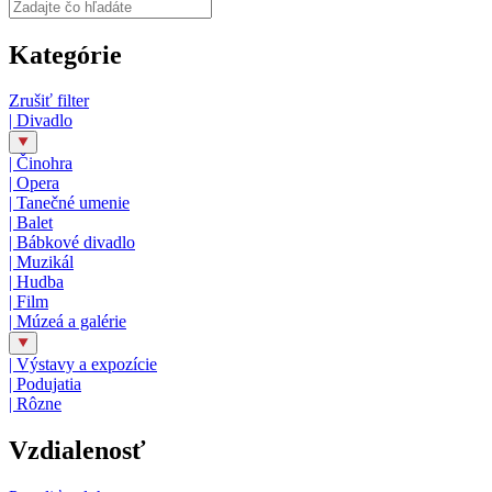
Kategórie
Zrušiť filter
|
Divadlo
|
Činohra
|
Opera
|
Tanečné umenie
|
Balet
|
Bábkové divadlo
|
Muzikál
|
Hudba
|
Film
|
Múzeá a galérie
|
Výstavy a expozície
|
Podujatia
|
Rôzne
Vzdialenosť