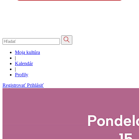
Moja kultúra
|
Kalendár
|
Profily
Registrovať
Prihlásiť