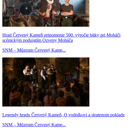
Hrad Červený Kameň pripomenie 500. výročie bitky pri Moháči
scénickým podujatím Ozveny Moháča
SNM – Múzeum Červený Kame...
Legendy hradu Červený Kameň, O vodníkovi a stratenom poklade
SNM – Múzeum Červený Kame...