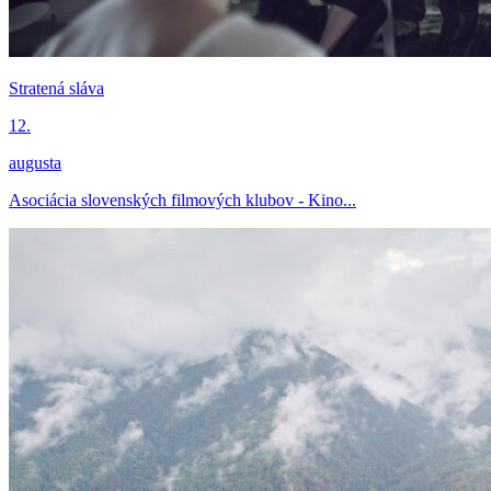
Stratená sláva
12.
augusta
Asociácia slovenských filmových klubov - Kino...