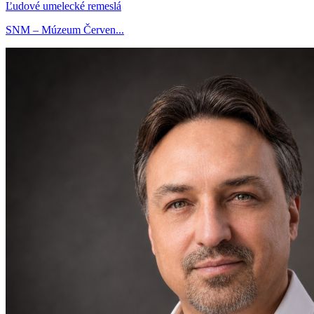
Ľudové umelecké remeslá
SNM – Múzeum Červen...