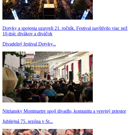
Dotyky a spojenia uzavreli 21. ročník. Festival navštívilo viac než
10-tisíc divákov a diváčok
Divadelný festival Dotyky...
Nitriansky Montmartre spojí divadlo, komunitu a verejný priestor
Jubilejná 75. sezóna v St...