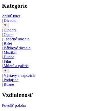
Kategórie
Zrušiť filter
|
Divadlo
|
Činohra
|
Opera
|
Tanečné umenie
|
Balet
|
Bábkové divadlo
|
Muzikál
|
Hudba
|
Film
|
Múzeá a galérie
|
Výstavy a expozície
|
Podujatia
|
Rôzne
Vzdialenosť
Povoliť polohu