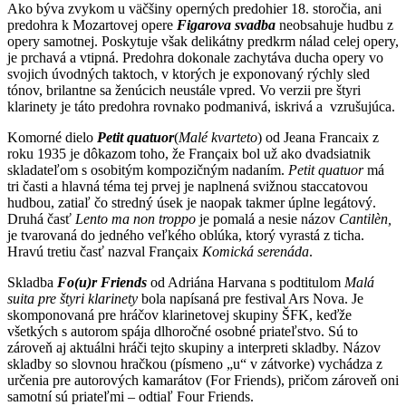
Ako býva zvykom u väčšiny operných predohier 18. storočia, ani
predohra k Mozartovej opere
Figarova svadba
neobsahuje hudbu z
opery samotnej. Poskytuje však delikátny predkrm nálad celej opery,
je prchavá a vtipná. Predohra dokonale zachytáva ducha opery vo
svojich úvodných taktoch, v ktorých je exponovaný rýchly sled
tónov, brilantne sa ženúcich neustále vpred. Vo verzii pre štyri
klarinety je táto predohra rovnako podmanivá, iskrivá a vzrušujúca.
Komorné dielo
Petit quatuor
(
Malé kvarteto
) od Jeana Francaix z
roku 1935 je dôkazom toho, že Françaix bol už ako dvadsiatnik
skladateľom s osobitým kompozičným nadaním.
Petit quatuor
má
tri časti a hlavná téma tej prvej je naplnená svižnou staccatovou
hudbou, zatiaľ čo stredný úsek je naopak takmer úplne legátový.
Druhá časť
Lento ma non troppo
je pomalá a nesie názov
Cantilèn,
je tvarovaná do jedného veľkého oblúka, ktorý vyrastá z ticha.
Hravú tretiu časť nazval Françaix
Komická serenáda
.
Skladba
Fo(u)r Friends
od Adriána Harvana s podtitulom
Malá
suita pre štyri klarinety
bola napísaná pre festival Ars Nova. Je
skomponovaná pre hráčov klarinetovej skupiny ŠFK, keďže
všetkých s autorom spája dlhoročné osobné priateľstvo. Sú to
zároveň aj aktuálni hráči tejto skupiny a interpreti skladby. Názov
skladby so slovnou hračkou (písmeno „u“ v zátvorke) vychádza z
určenia pre autorových
kamarátov (For Friends), pričom zároveň oni
samotní sú priateľmi – odtiaľ Four Friends.