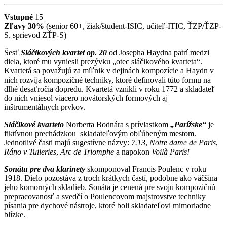
Vstupné
15
Zľavy 30%
(senior 60+, žiak/študent-ISIC, učiteľ-ITIC, ŤZP/ŤZP-
S, sprievod ZŤP-S)
Šesť
Sláčikových kvartet op. 20
od Josepha Haydna patrí medzi
diela, ktoré mu vyniesli prezývku „otec sláčikového kvarteta“.
Kvartetá sa považujú za míľnik v dejinách kompozície a Haydn v
nich rozvíja kompozičné techniky, ktoré definovali túto formu na
dlhé desaťročia dopredu. Kvartetá vznikli v roku 1772 a skladateľ
do nich vniesol viacero novátorských formových aj
inštrumentálnych prvkov.
Sláčikové kvarteto
Norberta Bodnára s prívlastkom
„Parížske“
je
fiktívnou prechádzkou skladateľovým obľúbeným mestom.
Jednotlivé časti majú sugestívne názvy:
7.13
,
Notre dame
de Paris
,
Ráno v Tuileries
,
Arc de Triomphe
a napokon
Voilà Paris!
Sonátu pre dva klarinety
skomponoval Francis Poulenc v roku
1918. Dielo pozostáva z troch krátkych častí, podobne ako väčšina
jeho komorných skladieb. Sonáta je cenená pre svoju kompozičnú
prepracovanosť a svedčí o Poulencovom majstrovstve techniky
písania pre dychové nástroje, ktoré boli skladateľovi mimoriadne
blízke.