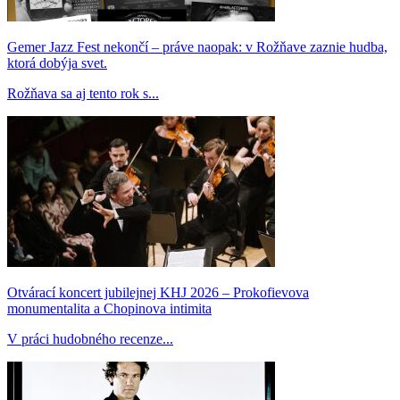
Gemer Jazz Fest nekončí – práve naopak: v Rožňave zaznie hudba,
ktorá dobýja svet.
Rožňava sa aj tento rok s...
Otvárací koncert jubilejnej KHJ 2026 – Prokofievova
monumentalita a Chopinova intimita
V práci hudobného recenze...