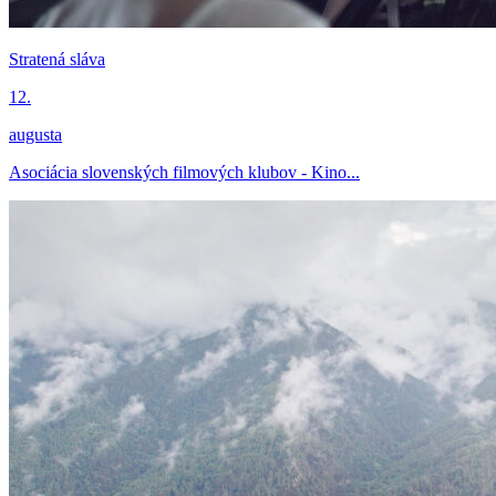
Stratená sláva
12.
augusta
Asociácia slovenských filmových klubov - Kino...