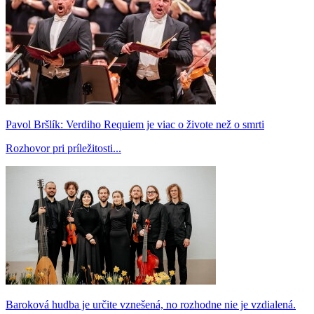
Pavol Bršlík: Verdiho Requiem je viac o živote než o smrti
Rozhovor pri príležitosti...
Baroková hudba je určite vznešená, no rozhodne nie je vzdialená.