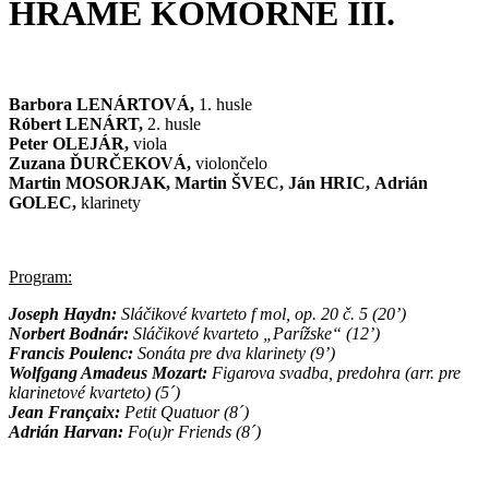
HRÁME KOMORNE III.
Barbora LENÁRTOVÁ,
1. husle
Róbert LENÁRT,
2. husle
Peter OLEJÁR,
viola
Zuzana ĎURČEKOVÁ,
violončelo
Martin MOSORJAK,
Martin ŠVEC, Ján HRIC,
Adrián
GOLEC,
klarinety
Program:
Joseph Haydn:
Sláčikové kvarteto f mol, op. 20 č. 5 (20’)
Norbert Bodnár:
Sláčikové kvarteto „Parížske“ (12’)
Francis Poulenc:
Sonáta pre dva klarinety (9’)
Wolfgang Amadeus Mozart:
Figarova svadba, predohra (arr. pre
klarinetové kvarteto) (5´)
Jean Françaix:
Petit Quatuor (8´)
Adrián Harvan:
Fo(u)r Friends (8´)