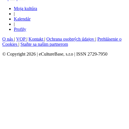
Moja kultúra
|
Kalendár
|
Profily
O nás
|
VOP
|
Kontakt
|
Ochrana osobných údajov
|
Prehlásenie o
Cookies
|
Staňte sa našim partnerom
© Copyright 2026 | eCultureBase, s.r.o | ISSN 2729-7950