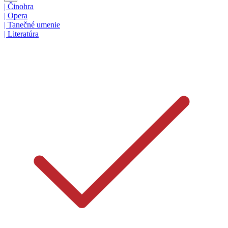
|
Činohra
|
Opera
|
Tanečné umenie
|
Literatúra