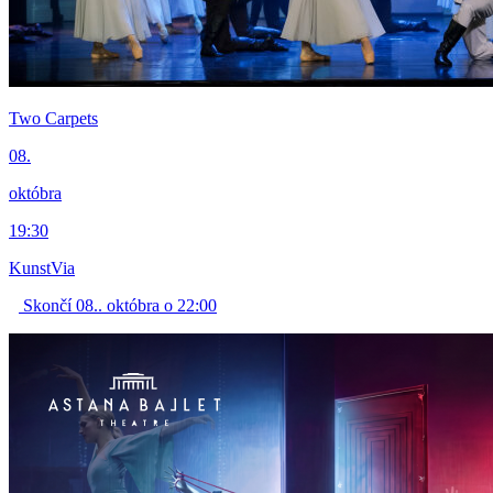
Two Carpets
08.
októbra
19:30
KunstVia
Skončí 08.. októbra o 22:00