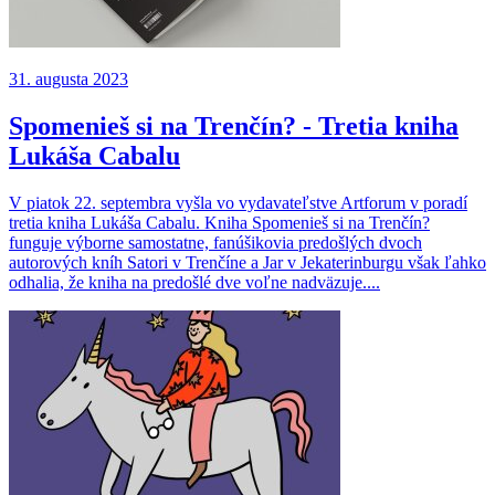
31. augusta 2023
Spomenieš si na Trenčín? - Tretia kniha
Lukáša Cabalu
V piatok 22. septembra vyšla vo vydavateľstve Artforum v poradí
tretia kniha Lukáša Cabalu. Kniha Spomenieš si na Trenčín?
funguje výborne samostatne, fanúšikovia predošlých dvoch
autorových kníh Satori v Trenčíne a Jar v Jekaterinburgu však ľahko
odhalia, že kniha na predošlé dve voľne nadväzuje....