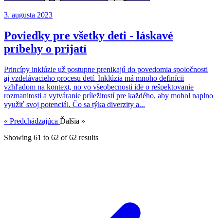
3. augusta 2023
Poviedky pre všetky deti - láskavé
príbehy o prijatí
Princípy inklúzie už postupne prenikajú do povedomia spoločnosti
aj vzdelávacieho procesu detí. Inklúzia má mnoho definícii
vzhľadom na kontext, no vo všeobecnosti ide o rešpektovanie
rozmanitosti a vytváranie príležitostí pre každého, aby mohol naplno
využiť svoj potenciál. Čo sa týka diverzity a...
« Predchádzajúca
Ďalšia »
Showing
61
to
62
of
62
results