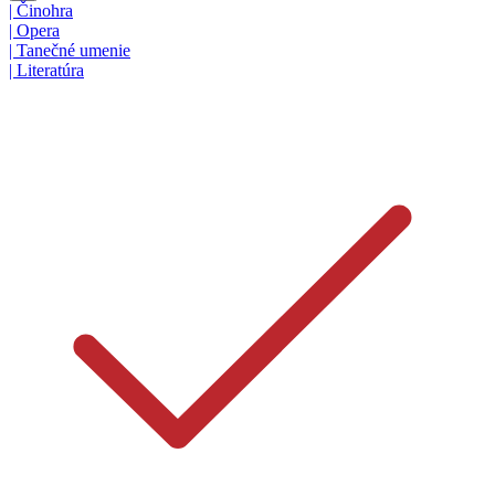
|
Činohra
|
Opera
|
Tanečné umenie
|
Literatúra