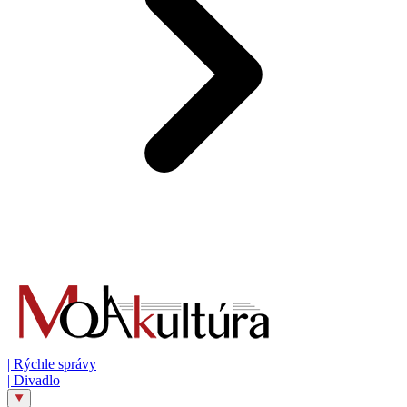
|
Rýchle správy
|
Divadlo