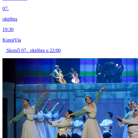
07.
októbra
19:30
KunstVia
Skončí 07.. októbra o 22:00