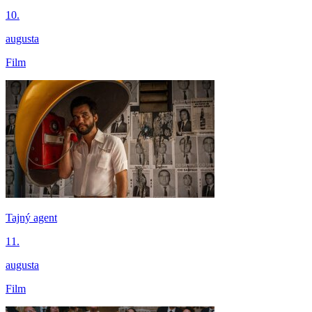
10.
augusta
Film
Tajný agent
11.
augusta
Film