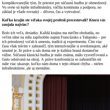
komplikovanejšie tým, že priestor pre súčasnú hudbu je obmedzený.
Vo svete sú lepšie infraštruktúry, väčšia kontinuita a podpora, no
základ je všade rovnaký – dôvera, čas a vytrvalosť.
Koľko krajín ste vďaka svojej profesii precestovali? Ktorá vás
zaujala najviac?
Bolo ich veľa, desiatky. Každá krajina ma niečím obohatila, no
veľmi silne na mňa zapôsobilo najmä Francúzsko a Taliansko – pre
ich prirodzený vzťah k umeniu, tradícii aj experimentu. Čím viac
času však trávim v zahraničí, tým intenzívnejšie si uvedomujem, aké
smutné je, že práve u nás doma nie je kultúra braná dostatočne
vážne. Súčasná klasická hudba je málo známa, málo vysvetľovaná a
často odsúvaná na okraj. A práve konfrontácia so zahraničím mi
stále viac ukazuje, koľko nám doma v tejto oblasti chýba – nielen
infraštruktúrne, ale aj mentálne.