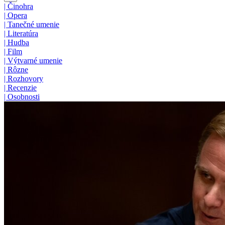
|
Činohra
|
Opera
|
Tanečné umenie
|
Literatúra
|
Hudba
|
Film
|
Výtvarné umenie
|
Rôzne
|
Rozhovory
|
Recenzie
|
Osobnosti