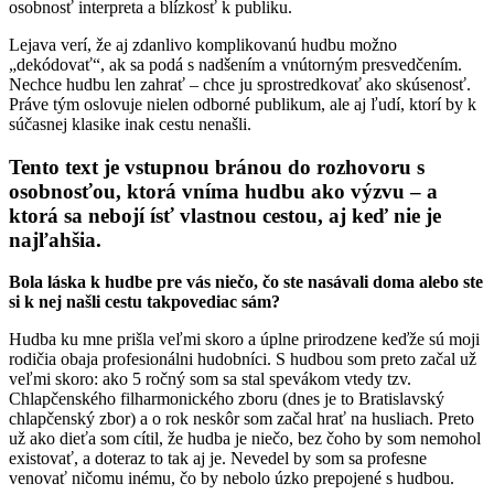
osobnosť interpreta a blízkosť k publiku.
Lejava verí, že aj zdanlivo komplikovanú hudbu možno
„dekódovať“, ak sa podá s nadšením a vnútorným presvedčením.
Nechce hudbu len zahrať – chce ju sprostredkovať ako skúsenosť.
Práve tým oslovuje nielen odborné publikum, ale aj ľudí, ktorí by k
súčasnej klasike inak cestu nenašli.
Tento text je vstupnou bránou do rozhovoru s
osobnosťou, ktorá vníma hudbu ako výzvu – a
ktorá sa nebojí ísť vlastnou cestou, aj keď nie je
najľahšia.
Bola láska k hudbe pre vás niečo, čo ste nasávali doma alebo ste
si k nej našli cestu takpovediac sám?
Hudba ku mne prišla veľmi skoro a úplne prirodzene keďže sú moji
rodičia obaja profesionálni hudobníci. S hudbou som preto začal už
veľmi skoro: ako 5 ročný som sa stal spevákom vtedy tzv.
Chlapčenského filharmonického zboru (dnes je to Bratislavský
chlapčenský zbor) a o rok neskôr som začal hrať na husliach. Preto
už ako dieťa som cítil, že hudba je niečo, bez čoho by som nemohol
existovať, a doteraz to tak aj je. Nevedel by som sa profesne
venovať ničomu inému, čo by nebolo úzko prepojené s hudbou.