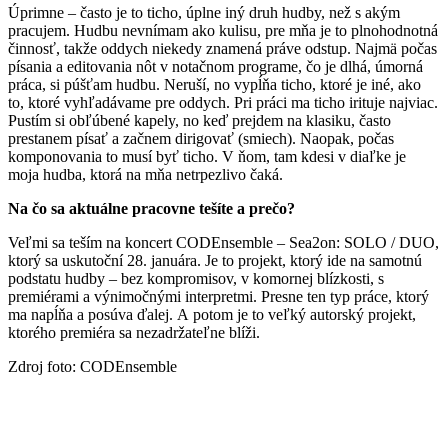
Úprimne – často je to ticho, úplne iný druh hudby, než s akým
pracujem. Hudbu nevnímam ako kulisu, pre mňa je to plnohodnotná
činnosť, takže oddych niekedy znamená práve odstup. Najmä počas
písania a editovania nôt v notačnom programe, čo je dlhá, úmorná
práca, si púšťam hudbu. Neruší, no vypĺňa ticho, ktoré je iné, ako
to, ktoré vyhľadávame pre oddych. Pri práci ma ticho irituje najviac.
Pustím si obľúbené kapely, no keď prejdem na klasiku, často
prestanem písať a začnem dirigovať (smiech). Naopak, počas
komponovania to musí byť ticho. V ňom, tam kdesi v diaľke je
moja hudba, ktorá na mňa netrpezlivo čaká.
Na čo sa aktuálne pracovne tešíte a prečo?
Veľmi sa teším na koncert CODEnsemble – Sea2on: SOLO / DUO,
ktorý sa uskutoční 28. januára. Je to projekt, ktorý ide na samotnú
podstatu hudby – bez kompromisov, v komornej blízkosti, s
premiérami a výnimočnými interpretmi. Presne ten typ práce, ktorý
ma napĺňa a posúva ďalej. A potom je to veľký autorský projekt,
ktorého premiéra sa nezadržateľne blíži.
Zdroj foto: CODEnsemble