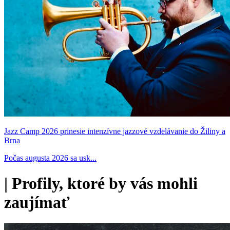
Jazz Camp 2026 prinesie intenzívne jazzové vzdelávanie do Žiliny a
Brna
Počas augusta 2026 sa usk...
|
Profily, ktoré by vás mohli
zaujímať