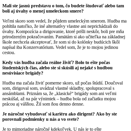
Mali ste jasnú predstavu o tom, čo budete študovať alebo tam
boli aj úvahy o menej umeleckom smere?
Veľmi skoro som vedel, že pôjdem umeleckým smerom. Hudba ma
pohltila natoľko, že iné alternatívy vlastne ani neprichádzali do
úvahy. Kompozícia a dirigovanie, ktoré prišli neskôr, boli pre mňa
prirodzeným pokračovaním. Pamätám si ako učiteľka na základnej
škole nechcela akceptovať, že som si do kolónky budúcich škôl
napísal iba Konzervatórium. Vedel som, že je to mojou jedinou
cestou.
Kedy vás hudba začala reálne živiť? Bolo to ešte počas
študentských čias, alebo ste si skúsili aj nejaké s hudbou
nesúvisiace brigády?
Hudba ma začala živiť pomerne skoro, už počas štúdií. Doučoval
som, dirigoval som, uvádzal vlastné skladby, spolupracoval s
ansámblami. Priznám sa, že „klasické“ brigády som ani veľmi
neskúšal, až na pár výnimiek – hudba bola od začiatku mojou
prácou aj vášňou. Žil som ňou denno denne.
Je náročné vybudovať si kariéru ako dirigent? Ako by ste
porovnali podmienky u nás a vo svete?
Je to mimoriadne náročné kdekoľvek. U nás je to ešte