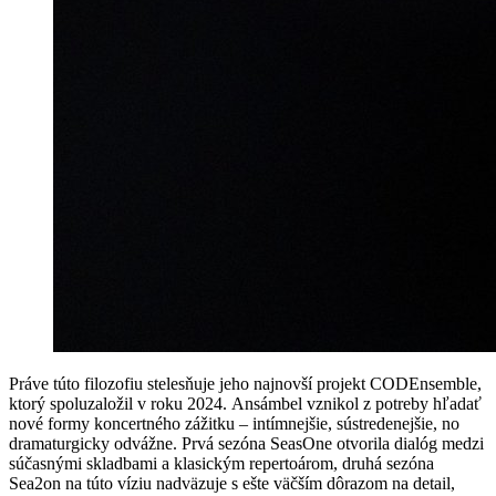
Práve túto filozofiu stelesňuje jeho najnovší projekt CODEnsemble,
ktorý spoluzaložil v roku 2024. Ansámbel vznikol z potreby hľadať
nové formy koncertného zážitku – intímnejšie, sústredenejšie, no
dramaturgicky odvážne. Prvá sezóna SeasOne otvorila dialóg medzi
súčasnými skladbami a klasickým repertoárom, druhá sezóna
Sea2on na túto víziu nadväzuje s ešte väčším dôrazom na detail,