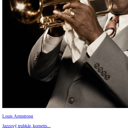
Louis Armstrong
Jazzový trubkár, kornetis...