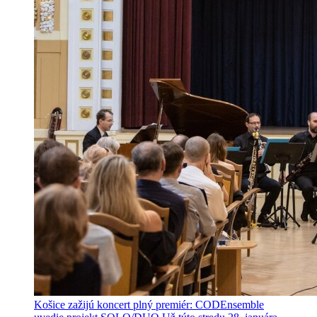
Košice zažijú koncert plný premiér: CODEnsemble