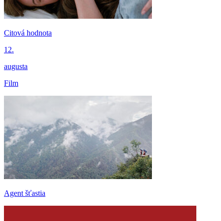
Citová hodnota
12.
augusta
Film
Agent šťastia