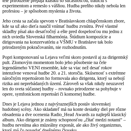
tele prirodzene prepája klasiku so súčasnosťou, tradíciu s
experimentom a remeslo s vášňou. Hudba preňho nikdy nebola len
profesiou – je spôsobom myslenia a života.
Jeho cesta sa začala spevom v Bratislavskom chlapčenskom zbore,
kde sa už ako dieťa naučil vnímať hudbu zvnútra. Prvé vlastné
skladby písal ako desaťročný a ešte pred dospelosťou mu jednu z
nich uviedla Slovenská filharmónia. Štúdium kompozície a
dirigovania na konzervatóriu a VŠMU v Bratislave tak bolo
prirodzeným pokračovaním, nie rozhodnutím.
Popri komponovaní sa Lejava veľmi skoro postavil aj za dirigentský
pult. Zlomovým momentom bolo jeho pôsobenie na čele
legendárneho VENI ensemble, kde sa viac než desať rokov
intenzívne venoval hudbe 20. a 21. storočia. Skúsenosť s extrémne
náročným repertoárom ho formovala ako dirigenta, ktorý sa nebojí
rizika ani neprebádaných území. Zároveň sa však nikdy neuzavrel
len do sveta súčasnej hudby – rovnako prirodzene sa pohybuje v
opere, symfonickom repertoári či komornej hudbe.
Dnes je Lejava jednou z najvýraznejších postáv slovenskej
hudobnej scény. Ako skladateľ má na konte desiatky diel pre rôzne
obsadenia a dve ocenenia Radio_Head Awards za najlepší klasický
album. Ako dirigent je známy schopnosťou „čítať medzi notami“ –
hudbu nevníma ako múzeálny exponát, ale ako živý organizmus,
ktorý má čo povedať dnešnému človeku.