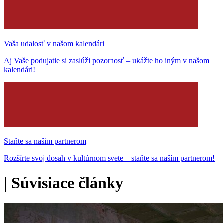
Vaša udalosť v našom kalendári
Aj Vaše podujatie si zaslúži pozornosť – ukážte ho iným v našom
kalendári!
Staňte sa našim partnerom
Rozšírte svoj dosah v kultúrnom svete – staňte sa naším partnerom!
|
Súvisiace články