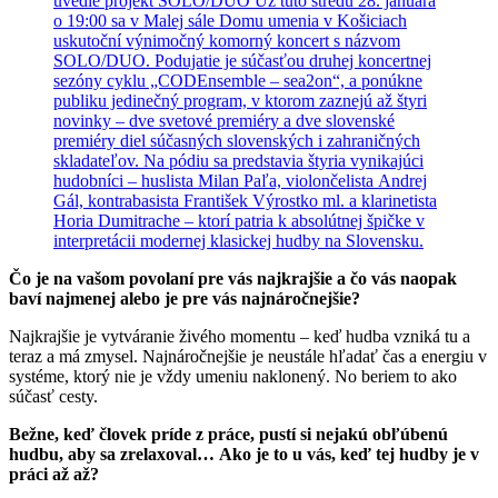
uvedie projekt SOLO/DUO
Už túto stredu 28. januára
o 19:00 sa v Malej sále Domu umenia v Košiciach
uskutoční výnimočný komorný koncert s názvom
SOLO/DUO. Podujatie je súčasťou druhej koncertnej
sezóny cyklu „CODEnsemble – sea2on“, a ponúkne
publiku jedinečný program, v ktorom zaznejú až štyri
novinky – dve svetové premiéry a dve slovenské
premiéry diel súčasných slovenských i zahraničných
skladateľov. Na pódiu sa predstavia štyria vynikajúci
hudobníci – huslista Milan Paľa, violončelista Andrej
Gál, kontrabasista František Výrostko ml. a klarinetista
Horia Dumitrache – ktorí patria k absolútnej špičke v
interpretácii modernej klasickej hudby na Slovensku.
Čo je na vašom povolaní pre vás najkrajšie a čo vás naopak
baví najmenej alebo je pre vás najnáročnejšie?
Najkrajšie je vytváranie živého momentu – keď hudba vzniká tu a
teraz a má zmysel. Najnáročnejšie je neustále hľadať čas a energiu v
systéme, ktorý nie je vždy umeniu naklonený. No beriem to ako
súčasť cesty.
Bežne, keď človek príde z práce, pustí si nejakú obľúbenú
hudbu, aby sa zrelaxoval… Ako je to u vás, keď tej hudby je v
práci až až?