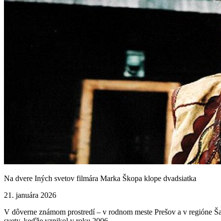
Na dvere Iných svetov filmára Marka Škopa klope dvadsiatka
21. januára 2026
V dôverne známom prostredí – v rodnom meste Prešov a v regióne Šar
svety, keďže vznikol v roku 2006.