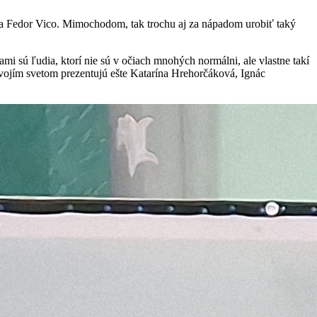
sta Fedor Vico. Mimochodom, tak trochu aj za nápadom urobiť taký
i sú ľudia, ktorí nie sú v očiach mnohých normálni, ale vlastne takí
 svojím svetom prezentujú ešte Katarína Hrehorčáková, Ignác