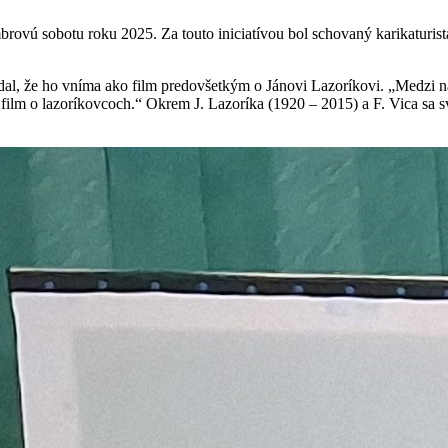
brovú sobotu roku 2025. Za touto iniciatívou bol schovaný karikaturi
al, že ho vníma ako film predovšetkým o Jánovi Lazoríkovi. „Medzi nam
e film o lazoríkovcoch.“ Okrem J. Lazoríka (1920 – 2015) a F. Vica sa