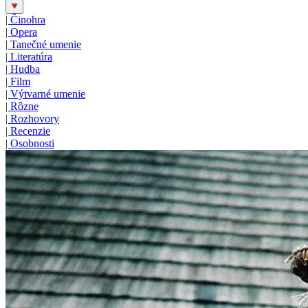
|
Činohra
|
Opera
|
Tanečné umenie
|
Literatúra
|
Hudba
|
Film
|
Výtvarné umenie
|
Rôzne
|
Rozhovory
|
Recenzie
|
Osobnosti