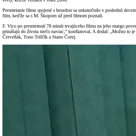
Premietanie filmu spojené s besedou sa uskutočnilo v poslednú decem
film, keďže sa s M. Škopom už pred filmom poznali.
F. Vico po premietnutí 78 minút trvajúceho filmu na jeho margo poved
prinášajú do života niečo naviac,“ konštatoval. A dodal: „Možno to j
Červeňák, Tono Triščík a Stano Čorej.