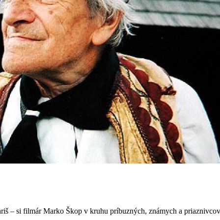
iš – si filmár Marko Škop v kruhu príbuzných, známych a priaznivcov