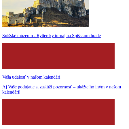
Spišské múzeum - Rytiersky turnaj na Spišskom hrade
Vaša udalosť v našom kalendári
Aj Vaše podujatie si zaslúži pozornosť – ukážte ho iným v našom
kalendári!