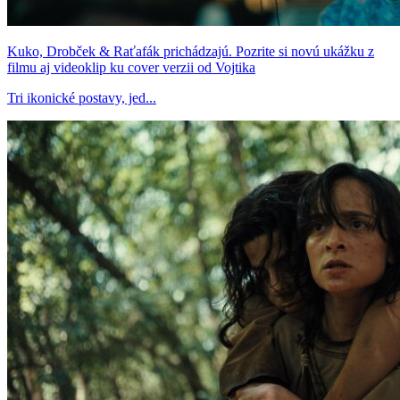
Kuko, Drobček & Raťafák prichádzajú. Pozrite si novú ukážku z
filmu aj videoklip ku cover verzii od Vojtika
Tri ikonické postavy, jed...