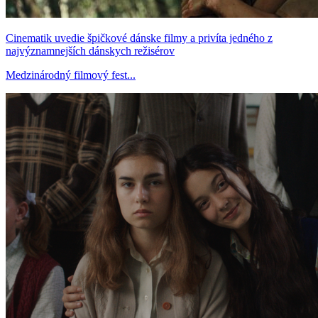
Cinematik uvedie špičkové dánske filmy a privíta jedného z
najvýznamnejších dánskych režisérov
Medzinárodný filmový fest...