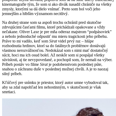
kinematografie tým, že som si ako divák nasadil chrániče na všetky
zmysly, ktorými sa dá dielo vnímať. Preto som bol voči jeho
jemnejším a hlbším významom necitlivý.
Na druhej strane som sa aspoň trochu ochránil pred skutočne
zdrvujúcimi časťami filmu, ktoré prichádzali opakovane a vždy
nečakane. Oliver Laxe je pre mňa odteraz majstrom “podpásoviek”
a nebolo jednoduché odpustiť mu mieru tragickosti jeho príbehu.
Práve to mi vadilo, keď som
Sirat
videl prvý raz – hlúpe
rozhodnutia hrdinov, ktorí sa do fatálnych problémov dostávajú
vlastnou nerozvážnosťou. Nedokázal som s nimi mať dostatočný
súcit, hoci ma ich osud bolel. Až neskôr som si pospájal všetky
súvislosti, aj tie nevypovedané, a pochopil som, že nemali na výber.
Príbeh postáv vo filme
Sirat
je podobenstvom poslednej púte,
snahou o záchranu duše v poslednej možnej chvíli. A je to naozaj
silný príbeh.
Kľúčový pre snímku je priestor, ktorý autor umne vybudoval tak,
aby sa zdal napohľad len nehostinným, v skutočnosti je však
smrtiaci.