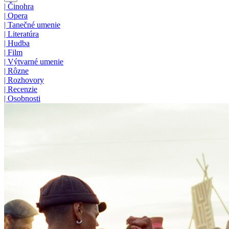
|
Činohra
|
Opera
|
Tanečné umenie
|
Literatúra
|
Hudba
|
Film
|
Výtvarné umenie
|
Rôzne
|
Rozhovory
|
Recenzie
|
Osobnosti