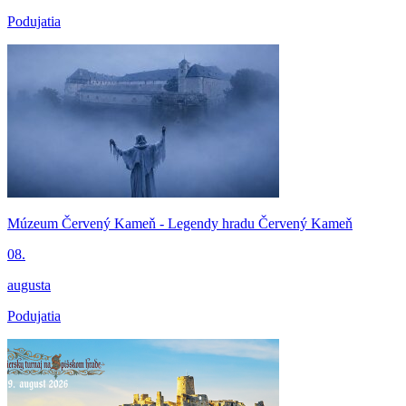
Podujatia
Múzeum Červený Kameň - Legendy hradu Červený Kameň
08.
augusta
Podujatia