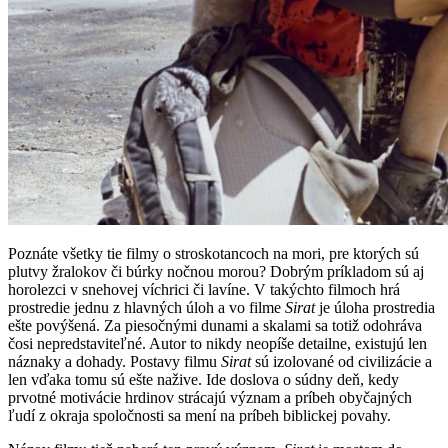
Poznáte všetky tie filmy o stroskotancoch na mori, pre ktorých sú
plutvy žralokov či búrky nočnou morou? Dobrým príkladom sú aj
horolezci v snehovej víchrici či lavíne. V takýchto filmoch hrá
prostredie jednu z hlavných úloh a vo filme
Sirat
je úloha prostredia
ešte povýšená. Za piesočnými dunami a skalami sa totiž odohráva
čosi nepredstaviteľné. Autor to nikdy neopíše detailne, existujú len
náznaky a dohady. Postavy filmu
Sirat
sú izolované od civilizácie a
len vďaka tomu sú ešte nažive. Ide doslova o súdny deň, kedy
prvotné motivácie hrdinov strácajú význam a príbeh obyčajných
ľudí z okraja spoločnosti sa mení na príbeh biblickej povahy.