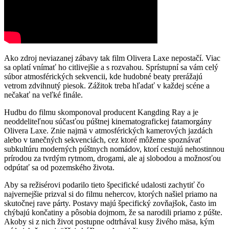
Ako zdroj neviazanej zábavy tak film Olivera Laxe nepostačí. Viac
sa oplatí vnímať ho citlivejšie a s rozvahou. Sprístupní sa vám celý
súbor atmosférických sekvencii, kde hudobné beaty prerážajú
vetrom zdvihnutý piesok. Zážitok treba hľadať v každej scéne a
nečakať na veľké finále.
Hudbu do filmu skomponoval producent Kangding Ray a je
neoddeliteľnou súčasťou púštnej kinematografickej fatamorgány
Olivera Laxe. Znie najmä v atmosférických kamerových jazdách
alebo v tanečných sekvenciách, cez ktoré môžeme spoznávať
subkultúru moderných púštnych nomádov, ktorí cestujú nehostinnou
prírodou za tvrdým rytmom, drogami, ale aj slobodou a možnosťou
odpútať sa od pozemského života.
Aby sa režisérovi podarilo tieto špecifické udalosti zachytiť čo
najvernejšie prizval si do filmu nehercov, ktorých našiel priamo na
skutočnej rave párty. Postavy majú špecifický zovňajšok, často im
chýbajú končatiny a pôsobia dojmom, že sa narodili priamo z púšte.
Akoby si z nich život postupne odtrhával kusy živého mäsa, kým