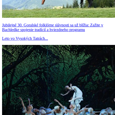
Jubilejné 30. Goralské folklórne slávnosti sa už blížia: Zažite v
Bachledke spojenie tradícií a hviezdneho programu
Leto vo Vysokých Tatrách...