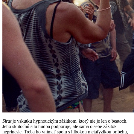
Sirat
je vskutku hypnotickým zážitkom, ktorý nie je len o beatoch.
Jeho skutočnú silu hudba podporuje, ale sama o sebe zážitok
neprinesie. Treba ho vnímať spolu s hlbokou metafyzikou príbehu,