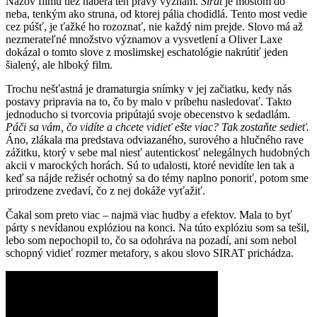
Názov filmu tiež naberá ten pravý význam.
Sirat
je mostom do
neba, tenkým ako struna, od ktorej pália chodidlá. Tento most vedie
cez púšť, je ťažké ho rozoznať, nie každý nim prejde. Slovo má až
nezmerateľné množstvo významov a vysvetlení a Oliver Laxe
dokázal o tomto slove z moslimskej eschatológie nakrútiť jeden
šialený, ale hlboký film.
Trochu nešťastná je dramaturgia snímky v jej začiatku, kedy nás
postavy pripravia na to, čo by malo v príbehu nasledovať. Takto
jednoducho si tvorcovia pripútajú svoje obecenstvo k sedadlám.
Páči sa vám, čo vidíte a chcete vidieť ešte viac? Tak zostaňte sedieť.
Áno, zlákala ma predstava odviazaného, surového a hlučného rave
zážitku, ktorý v sebe mal niesť autentickosť nelegálnych hudobných
akcii v marockých horách. Sú to udalosti, ktoré nevidíte len tak a
keď sa nájde režisér ochotný sa do témy naplno ponoriť, potom sme
prirodzene zvedaví, čo z nej dokáže vyťažiť.
Čakal som preto viac – najmä viac hudby a efektov. Mala to byť
párty s nevídanou explóziou na konci. Na túto explóziu som sa tešil,
lebo som nepochopil to, čo sa odohráva na pozadí, ani som nebol
schopný vidieť rozmer metafory, s akou slovo SIRAT prichádza.