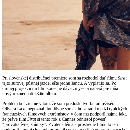
Pri slovenskej distribučnej premiére som sa rozhodol dať filmu
Sirat
,
tejto surovej púštnej jazde, ešte jednu šancu. A vyplatilo sa. Po
druhej projekcii mi film konečne dáva zmysel a naberá pre mňa
nový rozmer a dôležitú hĺbku.
Problém bol zrejme v tom, že som predošlú tvorbu od režiséra
Olivera Laxe nepoznal. Intuitívne som si ho zaradil medzi typických
francúzskych filmových extrémistov, v čom ma podporil najmä fakt,
že práve film
Sirat
si tento rok z Cannes odniesol povesť
“provokatívnej snímky”. Zvolená téma a prostredie filmu to len
podporili. Inými slovami, pripravil som sa na silné údery francúzskej