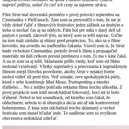
naprieč púšťou, zatiaľ čo cieľ ich cesty sa tajomne stráca.
Film
Sirat
mal slovenskú premiéru v prvej polovici septembra na
Cinematiku v Piešťanoch. Tam som sa presvedčil o tom, že nie je
vždy dobré ťažiť z filmových festivalov jeden zážitok za druhým a
treba si nechať čas aj na oddych. Film bol pre mňa v daný deň už
piatym v poradí, zároveň tým, na ktorý som sa tešil najviac. Určite
na tom mali zásluhu aj ohlasy pred projekciou. To, ako sa o filme
hovorilo, ma uviedlo no nadšeného čakania. Vravel som si, že
Sirat
bude vrcholom Cinematiku, pretože úvod k filmu a propagačné
materiály mi dali celkom presnú predstavu o tom, čo ma v kine čaká.
A na to som sa aj tešil. Sklamanie prišlo vtedy, keď som od filmu
nedostal vysnívaný. Všetky superlatívy a prirovnania k legendárnym
filmom znejú človeku povedome, akoby
Sirat
v nejakej forme
mohol vidieť už pred tým. Veď uznajte, rave apokalyptická párty,
ktorá v sebe kombinuje
Mad Maxa
,
Trainspotting
a mnoho
ďalšieho… No z môjho pohľadu reklama filmu trochu uškodila. Z
prvej projekcie som totiž neodchádzal šokovaný, hoci mi to bolo
sľúbené. Nebol to ten soundtrack, od ktorého som čakal, že
ohluchnem, nebola to tá ohurujúca akcia ani až tak kontroverzný
bohemizmus. Z kina som odchádzal trochu sklamaný a vrchol
festivalu som musel hľadať inde. To nadšenie som so zvyškom
obecenstva nedokázal zdieľať.