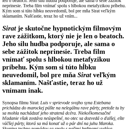
len o beatoch. Jeho silu hudba podporuje, ale sama o sebe zážitok
neprinesie. Treba film vnímať spolu s hlbokou metafyzikou príbehu.
Kým som si túto hĺbku neuvedomil, bol pre mňa Sirat veľkým
sklamaním. Našťastie, teraz ho už vním...
Sirat
je skutočne hypnotickým filmovým
rave zážitkom, ktorý nie je len o beatoch.
Jeho silu hudba podporuje, ale sama o
sebe zážitok neprinesie. Treba film
vnímať spolu s hlbokou metafyzikou
príbehu. Kým som si túto hĺbku
neuvedomil, bol pre mňa
Sirat
veľkým
sklamaním. Našťastie, teraz ho už
vnímam inak.
Synopsa filmu Sirat:
Luis v sprievode svojho syna Estebana
prichádza do marockej púšte na nelegálnu rave párty, pretože tu by
sa mohla nachádzať jeho stratená dcéra. Niekoľkomesačné
hľadanie však zostáva neúspešné, no otec sa dozvedá o ďalšej, ešte
väčšej párty, ktorá sa má konať už o pár dní na juhu Maroka.
Skupina techno nomádov sa spolu s našimi hrdinami vydáva