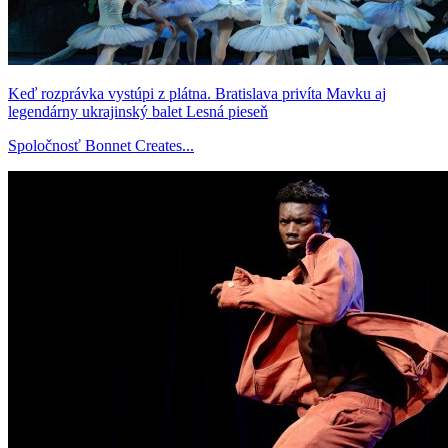
Keď rozprávka vystúpi z plátna. Bratislava privíta Mavku aj
legendárny ukrajinský balet Lesná pieseň
Spoločnosť Bonnet Creates...