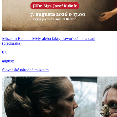
Múzeum Betliar - Mýty alebo fakty: Levočská biela pani
(prednáška)
07.
augusta
Slovenské národné múzeum