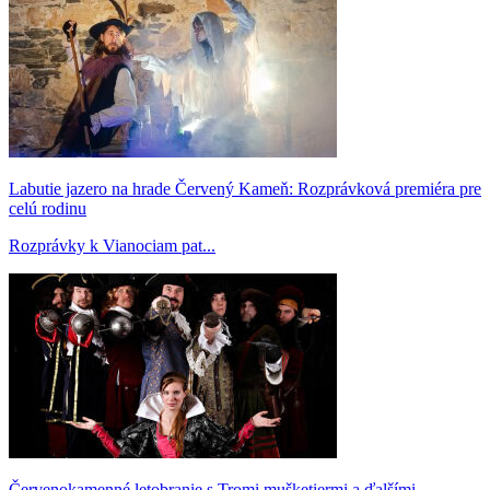
Labutie jazero na hrade Červený Kameň: Rozprávková premiéra pre
celú rodinu
Rozprávky k Vianociam pat...
Červenokamenné letobranie s Tromi mušketiermi a ďalšími