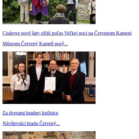
Cisárove nové šaty ožijú počas Veľkej noci na Červenom Kameni
Múzeum Červený Kameň pozý...
Za dverami hradnej knižnice
Návštevníci hradu Červený...