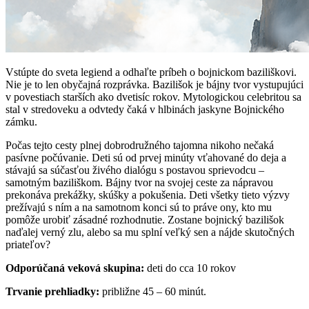
Vstúpte do sveta legiend a odhaľte príbeh o bojnickom baziliškovi.
Nie je to len obyčajná rozprávka. Bazilišok je bájny tvor vystupujúci
v povestiach starších ako dvetisíc rokov. Mytologickou celebritou sa
stal v stredoveku a odvtedy čaká v hlbinách jaskyne Bojnického
zámku.
Počas tejto cesty plnej dobrodružného tajomna nikoho nečaká
pasívne počúvanie. Deti sú od prvej minúty vťahované do deja a
stávajú sa súčasťou živého dialógu s postavou sprievodcu –
samotným baziliškom. Bájny tvor na svojej ceste za nápravou
prekonáva prekážky, skúšky a pokušenia. Deti všetky tieto výzvy
prežívajú s ním a na samotnom konci sú to práve ony, kto mu
pomôže urobiť zásadné rozhodnutie. Zostane bojnický bazilišok
naďalej verný zlu, alebo sa mu splní veľký sen a nájde skutočných
priateľov?
Odporúčaná veková skupina:
deti do cca 10 rokov
Trvanie prehliadky:
približne 45 – 60 minút.