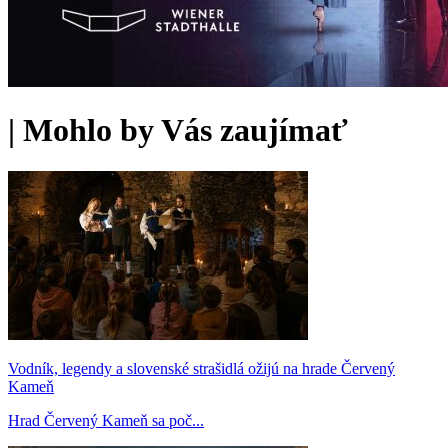
|
Mohlo by Vás zaujímať
Vodník, legendy a slovenské strašidlá ožijú na hrade Červený
Kameň
Hrad Červený Kameň sa poč...