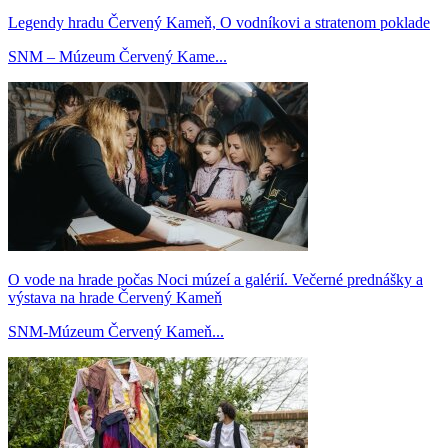
Legendy hradu Červený Kameň, O vodníkovi a stratenom poklade
SNM – Múzeum Červený Kame...
O vode na hrade počas Noci múzeí a galérií. Večerné prednášky a
výstava na hrade Červený Kameň
SNM-Múzeum Červený Kameň...