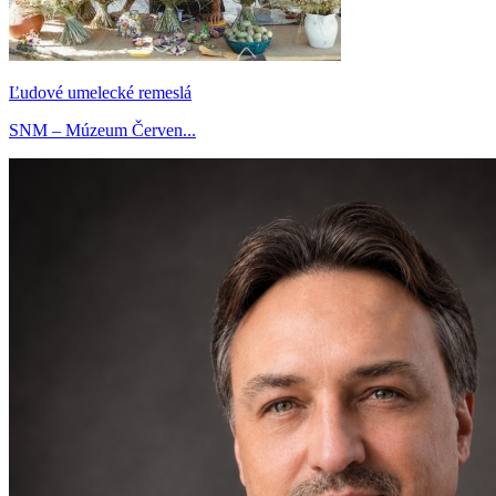
Ľudové umelecké remeslá
SNM – Múzeum Červen...