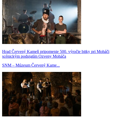
Hrad Červený Kameň pripomenie 500. výročie bitky pri Moháči
scénickým podujatím Ozveny Moháča
SNM – Múzeum Červený Kame...