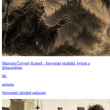
Múzeum Červený Kameň - Slovenské strašidlá, bytosti a
démonológia
08.
augusta
Slovenské národné múzeum