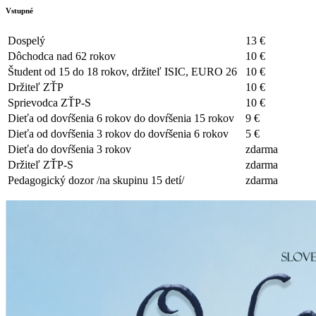
Vstupné
Dospelý
13 €
Dôchodca nad 62 rokov
10 €
Študent od 15 do 18 rokov, držiteľ ISIC, EURO 26
10 €
Držiteľ ZŤP
10 €
Sprievodca ZŤP-S
10 €
Dieťa od dovŕšenia 6 rokov do dovŕšenia 15 rokov
9 €
Dieťa od dovŕšenia 3 rokov do dovŕšenia 6 rokov
5 €
Dieťa do dovŕšenia 3 rokov
zdarma
Držiteľ ZŤP-S
zdarma
Pedagogický dozor /na skupinu 15 detí/
zdarma