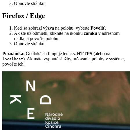
Obnovte stránku.
Firefox / Edge
Keď sa zobrazí výzva na polohu, vyberte
Povoliť
.
Ak ste už odmietli, kliknite na ikonku
zámku
v adresnom
riadku a povoľte polohu.
Obnovte stránku.
Poznámka:
Geolokácia funguje len cez
HTTPS
(alebo na
). Ak máte vypnuté služby určovania polohy v systéme,
localhost
povoľte ich.