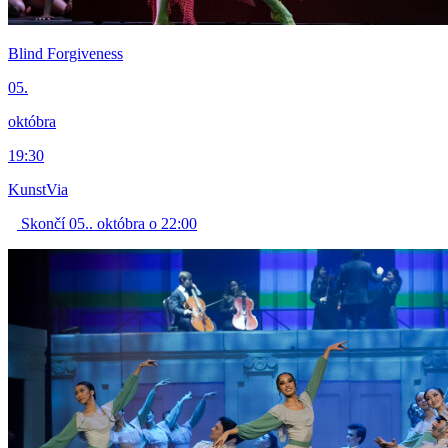
Blind Forgiveness
05.
októbra
19:30
KunstVia
Skončí 05.. októbra o 22:00