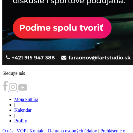
Sledujte nás
Moja kultúra
|
Kalendár
|
Profily
O nás
|
VOP
|
Kontakt
|
Ochrana osobných údajov
|
Prehlásenie o