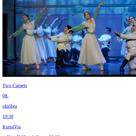
Two Carpets
08.
októbra
19:30
KunstVia