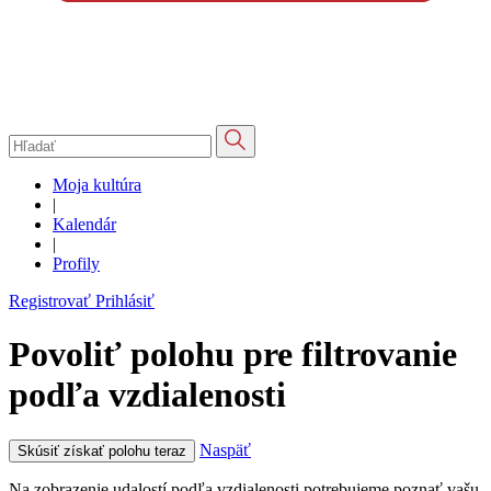
Moja kultúra
|
Kalendár
|
Profily
Registrovať
Prihlásiť
Povoliť polohu pre filtrovanie
podľa vzdialenosti
Naspäť
Skúsiť získať polohu teraz
Na zobrazenie udalostí podľa vzdialenosti potrebujeme poznať vašu