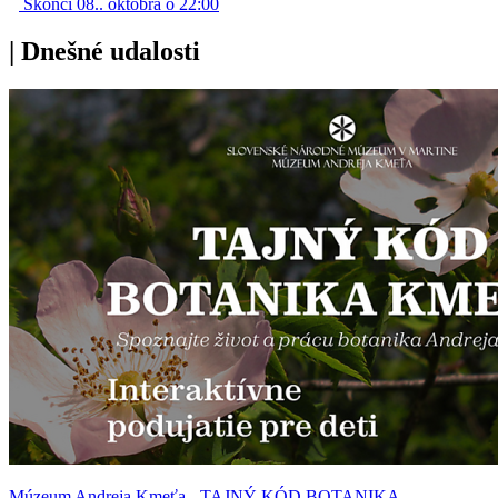
Skončí 08.. októbra o 22:00
|
Dnešné udalosti
Múzeum Andreja Kmeťa - TAJNÝ KÓD BOTANIKA