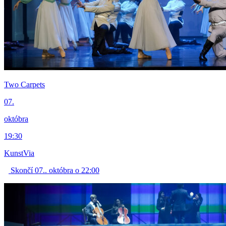
Two Carpets
07.
októbra
19:30
KunstVia
Skončí 07.. októbra o 22:00