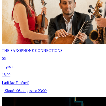
THE SAXOPHONE CONNECTIONS
06.
augusta
18:00
Ladislav Fančovič
Skončí 06.. augusta o 23:00