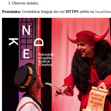
Obnovte stránku.
Poznámka:
Geolokácia funguje len cez
HTTPS
(alebo na
localhos