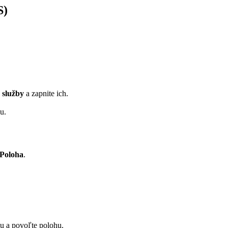
S)
 služby
a zapnite ich.
u.
 Poloha
.
u a povoľte polohu.