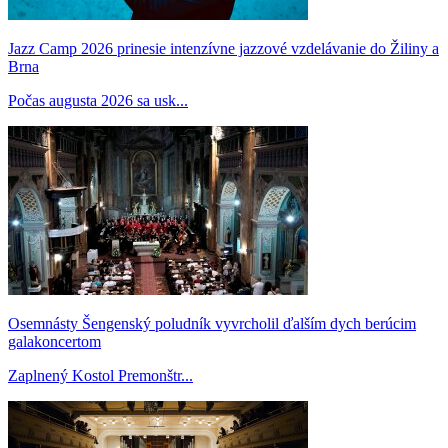
Jazz Camp 2026 prinesie intenzívne jazzové vzdelávanie do Žiliny a
Brna
Počas augusta 2026 sa usk...
Osemnásty Šengenský poludník vyvrcholil ďalším dych berúcim
galakoncertom
Zaplnený Kostol Premonštr...