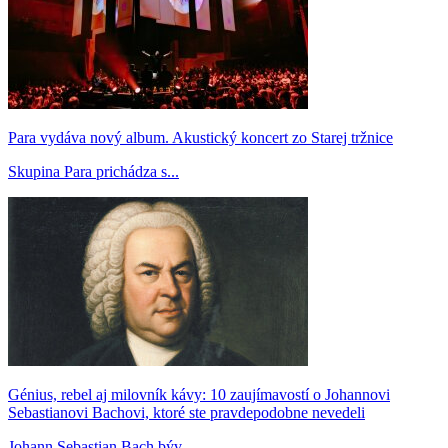
Para vydáva nový album. Akustický koncert zo Starej tržnice
Skupina Para prichádza s...
Génius, rebel aj milovník kávy: 10 zaujímavostí o Johannovi
Sebastianovi Bachovi, ktoré ste pravdepodobne nevedeli
Johann Sebastian Bach býv...