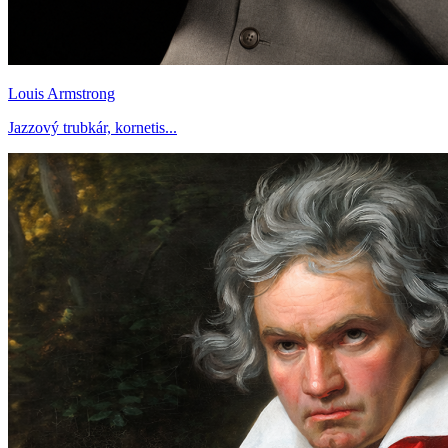
Louis Armstrong
Jazzový trubkár, kornetis...