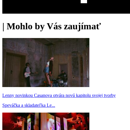
|
Mohlo by Vás zaujímať
Lenny novinkou Casanova otvára novú kapitolu svojej tvorby
Speváčka a skladateľka Le...