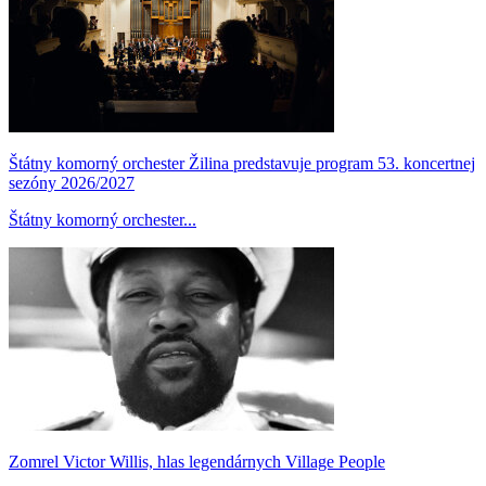
Štátny komorný orchester Žilina predstavuje program 53. koncertnej
sezóny 2026/2027
Štátny komorný orchester...
Zomrel Victor Willis, hlas legendárnych Village People