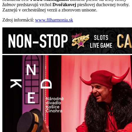
žalmov
predstavujú vrchol
Dvořákovej
piesňovej duchovnej tvorby.
Zaznejú v orchestrálnej verzii a zborovom unisone.
Zdroj informácií:
www.filharmonia.sk