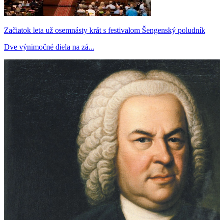
Začiatok leta už osemnásty krát s festivalom Šengenský poludník
Dve výnimočné diela na zá...