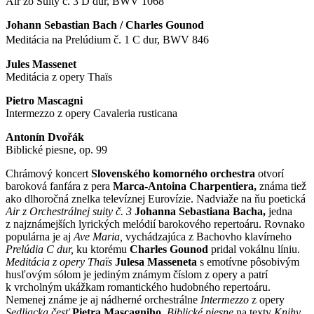
Air zo Suity č. 3 D dur, BWV 1068
Johann Sebastian Bach / Charles Gounod
Meditácia na Prelúdium č. 1 C dur, BWV 846
Jules Massenet
Meditácia z opery Thaïs
Pietro Mascagni
Intermezzo z opery Cavaleria rusticana
Antonín Dvořák
Biblické piesne, op. 99
Chrámový koncert
Slovenského komorného orchestra
otvorí
baroková fanfára z pera
Marca-Antoina Charpentiera,
známa tiež
ako dlhoročná znelka televíznej Eurovízie. Nadviaže na ňu poetická
Air z Orchestrálnej suity č. 3
Johanna Sebastiana Bacha,
jedna
z najznámejších lyrických melódií barokového repertoáru. Rovnako
populárna je aj
Ave Maria,
vychádzajúca z Bachovho klavírneho
Prelúdia C dur,
ku ktorému
Charles Gounod
pridal vokálnu líniu.
Meditácia z opery Thaïs
Julesa Masseneta
s emotívne pôsobivým
husľovým sólom je jediným známym číslom z opery a patrí
k vrcholným ukážkam romantického hudobného repertoáru.
Nemenej známe je aj nádherné orchestrálne
Intermezzo
z opery
Sedliacka česť
Pietra Mascagniho.
Biblické piesne
na texty
Knihy