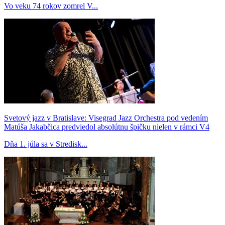
Vo veku 74 rokov zomrel V...
Svetový jazz v Bratislave: Visegrad Jazz Orchestra pod vedením
Matúša Jakabčica predviedol absolútnu špičku nielen v rámci V4
Dňa 1. júla sa v Stredisk...