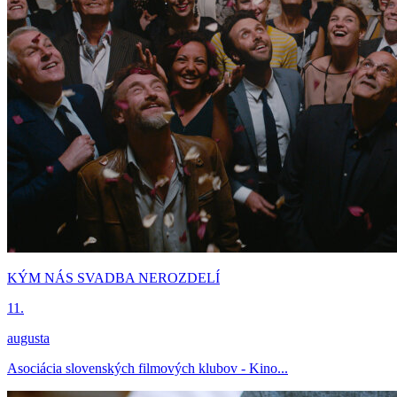
KÝM NÁS SVADBA NEROZDELÍ
11.
augusta
Asociácia slovenských filmových klubov - Kino...