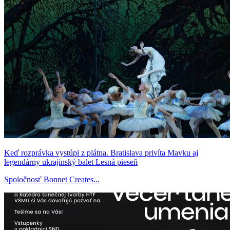
Keď rozprávka vystúpi z plátna. Bratislava privíta Mavku aj
legendárny ukrajinský balet Lesná pieseň
Spoločnosť Bonnet Creates...