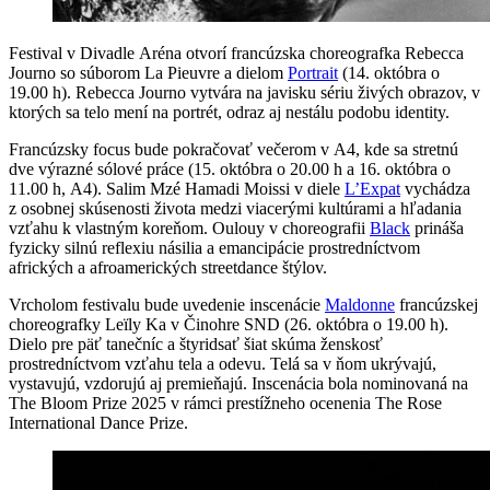
Festival v Divadle Aréna otvorí francúzska choreografka Rebecca
Journo so súborom La Pieuvre a dielom
Portrait
(14. októbra o
19.00 h). Rebecca Journo vytvára na javisku sériu živých obrazov, v
ktorých sa telo mení na portrét, odraz aj nestálu podobu identity.
Francúzsky focus bude pokračovať večerom v A4, kde sa stretnú
dve výrazné sólové práce (15. októbra o 20.00 h a 16. októbra o
11.00 h, A4). Salim Mzé Hamadi Moissi v diele
L’Expat
vychádza
z osobnej skúsenosti života medzi viacerými kultúrami a hľadania
vzťahu k vlastným koreňom. Oulouy v choreografii
Black
prináša
fyzicky silnú reflexiu násilia a emancipácie prostredníctvom
afrických a afroamerických streetdance štýlov.
Vrcholom festivalu bude uvedenie inscenácie
Maldonne
francúzskej
choreografky Leïly Ka v Činohre SND (26. októbra o 19.00 h).
Dielo pre päť tanečníc a štyridsať šiat skúma ženskosť
prostredníctvom vzťahu tela a odevu. Telá sa v ňom ukrývajú,
vystavujú, vzdorujú aj premieňajú. Inscenácia bola nominovaná na
The Bloom Prize 2025 v rámci prestížneho ocenenia The Rose
International Dance Prize.