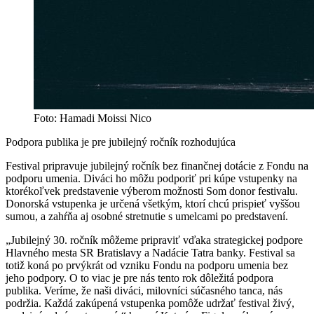
Foto: Hamadi Moissi Nico
Podpora publika je pre jubilejný ročník rozhodujúca
Festival pripravuje jubilejný ročník bez finančnej dotácie z Fondu na
podporu umenia. Diváci ho môžu podporiť pri kúpe vstupenky na
ktorékoľvek predstavenie výberom možnosti Som donor festivalu.
Donorská vstupenka je určená všetkým, ktorí chcú prispieť vyššou
sumou, a zahŕňa aj osobné stretnutie s umelcami po predstavení.
„Jubilejný 30. ročník môžeme pripraviť vďaka strategickej podpore
Hlavného mesta SR Bratislavy a Nadácie Tatra banky. Festival sa
totiž koná po prvýkrát od vzniku Fondu na podporu umenia bez
jeho podpory. O to viac je pre nás tento rok dôležitá podpora
publika. Veríme, že naši diváci, milovníci súčasného tanca, nás
podržia. Každá zakúpená vstupenka pomôže udržať festival živý,