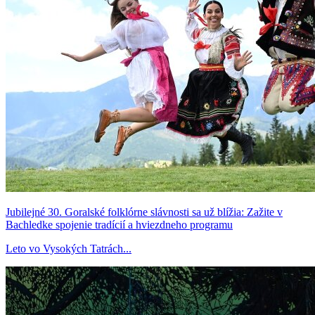
Jubilejné 30. Goralské folklórne slávnosti sa už blížia: Zažite v
Bachledke spojenie tradícií a hviezdneho programu
Leto vo Vysokých Tatrách...