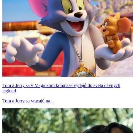
Tom a Jerry sa v Magickom kompase vydajú do sveta dávnych
legiend
Tom a Jerry sa vracajú na...