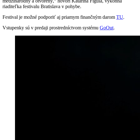
medzinárodný a otvorený,“ hovorí Katarína Figula, výkonná
riaditeľka festivalu Bratislava v pohybe.
Festival je možné podporiť aj priamym finančným darom
TU
.
Vstupenky sú v predaji prostredníctvom systému
GoOut
.