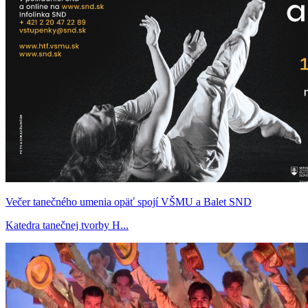
Večer tanečného umenia opäť spojí VŠMU a Balet SND
Katedra tanečnej tvorby H...