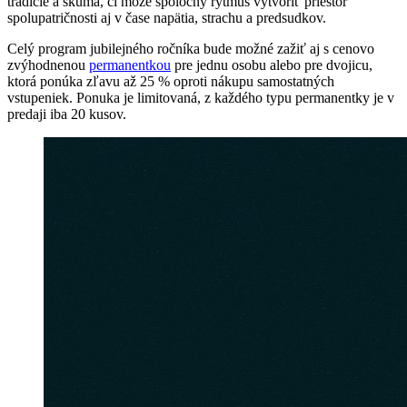
tradície a skúma, či môže spoločný rytmus vytvoriť priestor
spolupatričnosti aj v čase napätia, strachu a predsudkov.
Celý program jubilejného ročníka bude možné zažiť aj s cenovo
zvýhodnenou
permanentkou
pre jednu osobu alebo pre dvojicu,
ktorá ponúka zľavu až 25 % oproti nákupu samostatných
vstupeniek. Ponuka je limitovaná, z každého typu permanentky je v
predaji iba 20 kusov.