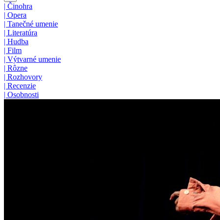
|
Činohra
|
Opera
|
Tanečné umenie
|
Literatúra
|
Hudba
|
Film
|
Výtvarné umenie
|
Rôzne
|
Rozhovory
|
Recenzie
|
Osobnosti