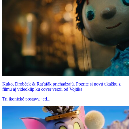
Kuko, Drobček & Raťafák prichádzajú. Pozrite si novú ukážku z
filmu aj videoklip ku cover verzii od Vojtika
Tri ikonické postavy, jed...