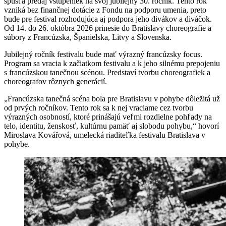
spúšťa predaj vstupeniek na svoj jubilejný 30. ročník. Tento rok
vzniká bez finančnej dotácie z Fondu na podporu umenia, preto
bude pre festival rozhodujúca aj podpora jeho divákov a diváčok.
Od 14. do 26. októbra 2026 prinesie do Bratislavy choreografie a
súbory z Francúzska, Španielska, Litvy a Slovenska.
Jubilejný ročník festivalu bude mať výrazný francúzsky focus.
Program sa vracia k začiatkom festivalu a k jeho silnému prepojeniu
s francúzskou tanečnou scénou. Predstaví tvorbu choreografiek a
choreografov rôznych generácií.
„Francúzska tanečná scéna bola pre Bratislavu v pohybe dôležitá už
od prvých ročníkov. Tento rok sa k nej vraciame cez tvorbu
výrazných osobností, ktoré prinášajú veľmi rozdielne pohľady na
telo, identitu, ženskosť, kultúrnu pamäť aj slobodu pohybu,“ hovorí
Miroslava Kovářová, umelecká riaditeľka festivalu Bratislava v
pohybe.