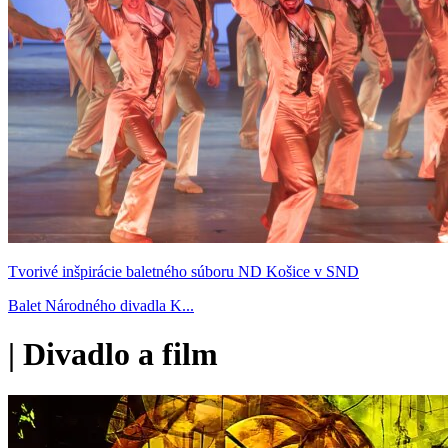
Tvorivé inšpirácie baletného súboru ND Košice v SND
Balet Národného divadla K...
|
Divadlo a film