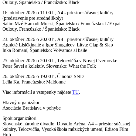
Oulouy, Španielsko / Francúzsko: Black
16. október 2026 o 11.00 h, A4 - priestor súčasnej kultúry
(predstavenie pre stredné školy)
Salim Mzé Hamadi Moissi, Španielsko / Francúzsko: L’Expat
Oulouy, Francúzsko / Španielsko: Black
23. október 2026 o 20.00 h, A4 - priestor súčasnej kultúry
Agnietė Lisičkinaitė a Igor Shugaleev, Litva: Clap & Slap
Inka Romaní, Španielsko: Volvamos al baile
25. október 2026 o 20.00 h, Telocvičňa v Novej Cvernovke
Peter Šavel a kolektív, Slovensko: What the Folk
26. október 2026 o 19.00 h, Činohra SND
Leïla Ka, Francúzsko: Maldonne
Viac informácií a vstupenky nájdete
TU
.
Hlavný organizátor
Asociácia Bratislava v pohybe
Spoluorganizátori
Slovenské národné divadlo, Divadlo Aréna, A4 – priestor súčasnej
kultúry, Telocvičňa, Vysoká škola múzických umení, Edison Film
Hub