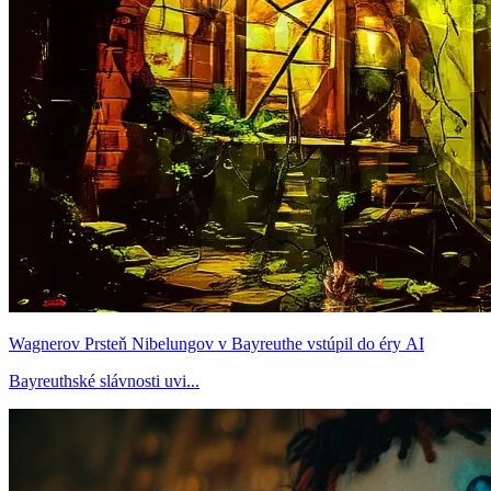
Wagnerov Prsteň Nibelungov v Bayreuthe vstúpil do éry AI
Bayreuthské slávnosti uvi...