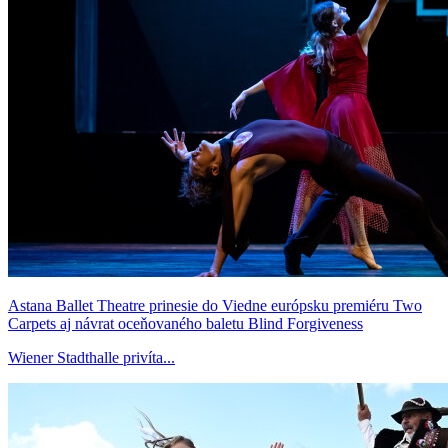
Astana Ballet Theatre prinesie do Viedne európsku premiéru Two
Carpets aj návrat oceňovaného baletu Blind Forgiveness
Wiener Stadthalle privíta...