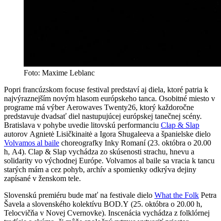
Foto: Maxime Leblanc
Popri francúzskom focuse festival predstaví aj diela, ktoré patria k
najvýraznejším novým hlasom európskeho tanca. Osobitné miesto v
programe má výber Aerowaves Twenty26, ktorý každoročne
predstavuje dvadsať diel nastupujúcej európskej tanečnej scény.
Bratislava v pohybe uvedie litovskú performanciu
Clap & Slap
autorov Agnietė Lisičkinaitė a Igora Shugaleeva a španielske dielo
Volvamos al baile
choreografky Inky Romaní (23. októbra o 20.00
h, A4). Clap & Slap vychádza zo skúsenosti strachu, hnevu a
solidarity vo východnej Európe. Volvamos al baile sa vracia k tancu
starých mám a cez pohyb, archív a spomienky odkrýva dejiny
zapísané v ženskom tele.
Slovenskú premiéru bude mať na festivale dielo
What the Folk
Petra
Šavela a slovenského kolektívu BOD.Y (25. októbra o 20.00 h,
Telocvičňa v Novej Cvernovke). Inscenácia vychádza z folklórnej