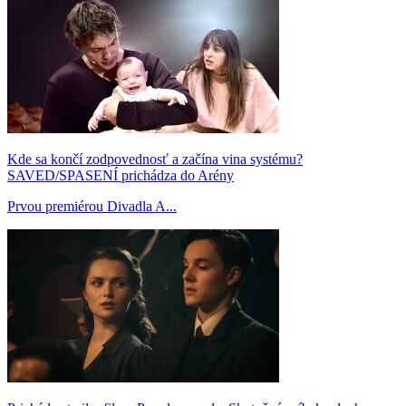
Kde sa končí zodpovednosť a začína vina systému?
SAVED/SPASENÍ prichádza do Arény
Prvou premiérou Divadla A...