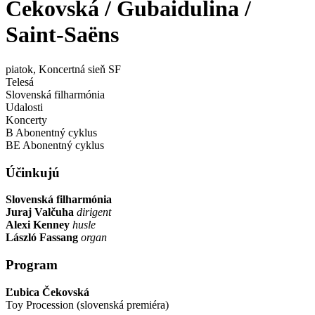
Čekovská / Gubaidulina /
Saint-Saëns
piatok
, Koncertná sieň SF
Telesá
Slovenská filharmónia
Udalosti
Koncerty
B Abonentný cyklus
BE Abonentný cyklus
Účinkujú
Slovenská filharmónia
Juraj Valčuha
dirigent
Alexi Kenney
husle
László Fassang
organ
Program
Ľubica Čekovská
Toy Procession (slovenská premiéra)