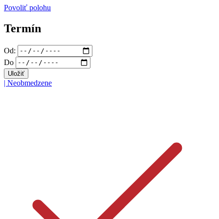
Povoliť polohu
Termín
Od:
Do
|
Neobmedzene