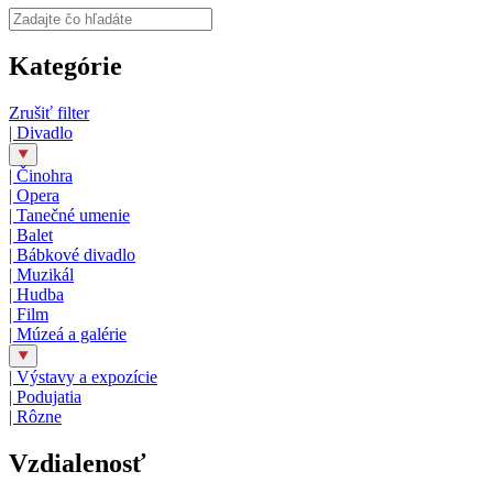
Kategórie
Zrušiť filter
|
Divadlo
|
Činohra
|
Opera
|
Tanečné umenie
|
Balet
|
Bábkové divadlo
|
Muzikál
|
Hudba
|
Film
|
Múzeá a galérie
|
Výstavy a expozície
|
Podujatia
|
Rôzne
Vzdialenosť