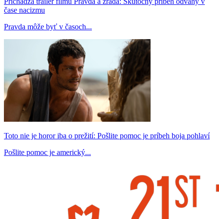
Prichádza trailer filmu Pravda a zrada: Skutočný príbeh odvahy v
čase nacizmu
Pravda môže byť v časoch...
Toto nie je horor iba o prežití: Pošlite pomoc je príbeh boja pohlaví
Pošlite pomoc je americký...