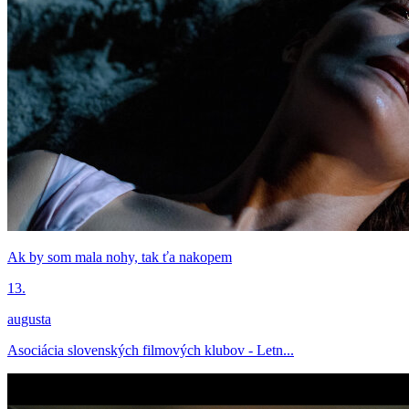
Ak by som mala nohy, tak ťa nakopem
13.
augusta
Asociácia slovenských filmových klubov - Letn...