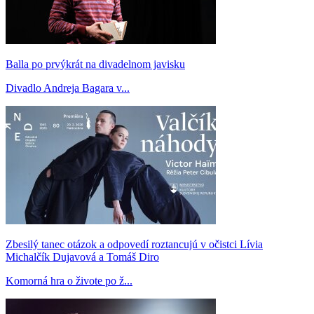
Balla po prvýkrát na divadelnom javisku
Divadlo Andreja Bagara v...
Zbesilý tanec otázok a odpovedí roztancujú v očistci Lívia
Michalčík Dujavová a Tomáš Diro
Komorná hra o živote po ž...