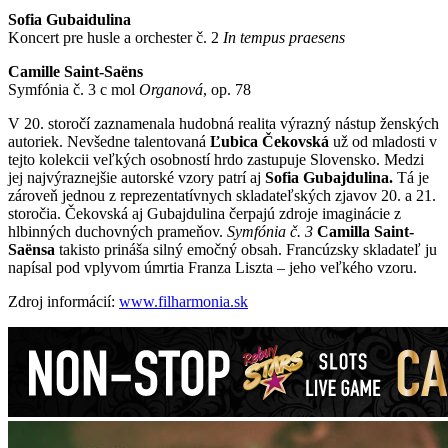
Sofia Gubaidulina
Koncert pre husle a orchester č. 2
In tempus praesens
Camille Saint-Saëns
Symfónia č. 3 c mol
Organová
, op. 78
V 20. storočí zaznamenala hudobná realita výrazný nástup ženských
autoriek. Nevšedne talentovaná
Ľubica Čekovská
už od mladosti v
tejto kolekcii veľkých osobností hrdo zastupuje Slovensko. Medzi
jej najvýraznejšie autorské vzory patrí aj
Sofia Gubajdulina.
Tá je
zároveň jednou z reprezentatívnych skladateľských zjavov 20. a 21.
storočia. Čekovská aj Gubajdulina čerpajú zdroje imaginácie z
hlbinných duchovných prameňov.
Symfónia č. 3
Camilla Saint-
Saënsa
takisto prináša silný emočný obsah. Francúzsky skladateľ ju
napísal pod vplyvom úmrtia Franza Liszta – jeho veľkého vzoru.
Zdroj informácií:
www.filharmonia.sk