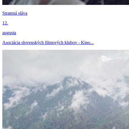
Stratená sláva
12.
augusta
Asociácia slovenských filmových klubov - Kino...