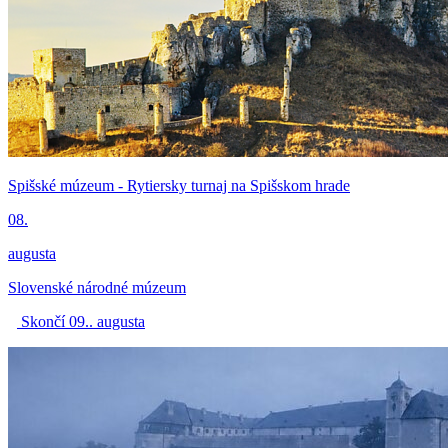
Spišské múzeum - Rytiersky turnaj na Spišskom hrade
08.
augusta
Slovenské národné múzeum
Skončí 09.. augusta