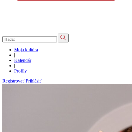
Moja kultúra
|
Kalendár
|
Profily
Registrovať
Prihlásiť