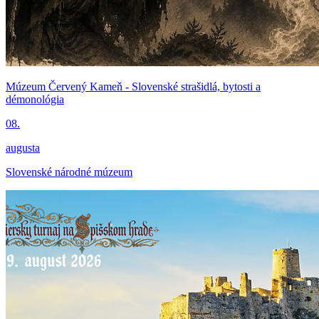
Múzeum Červený Kameň - Slovenské strašidlá, bytosti a
démonológia
08.
augusta
Slovenské národné múzeum