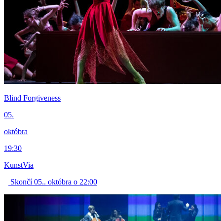
Blind Forgiveness
05.
októbra
19:30
KunstVia
Skončí 05.. októbra o 22:00