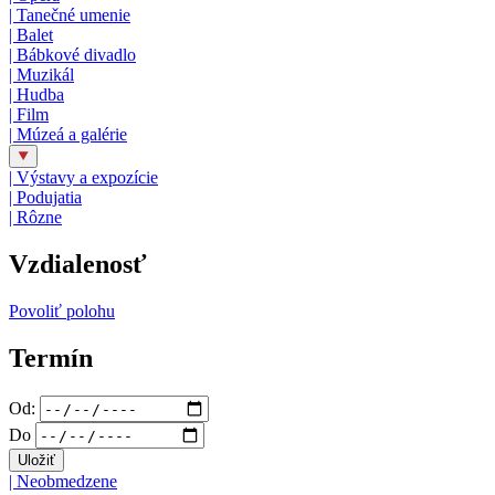
|
Tanečné umenie
|
Balet
|
Bábkové divadlo
|
Muzikál
|
Hudba
|
Film
|
Múzeá a galérie
|
Výstavy a expozície
|
Podujatia
|
Rôzne
Vzdialenosť
Povoliť polohu
Termín
Od:
Do
|
Neobmedzene