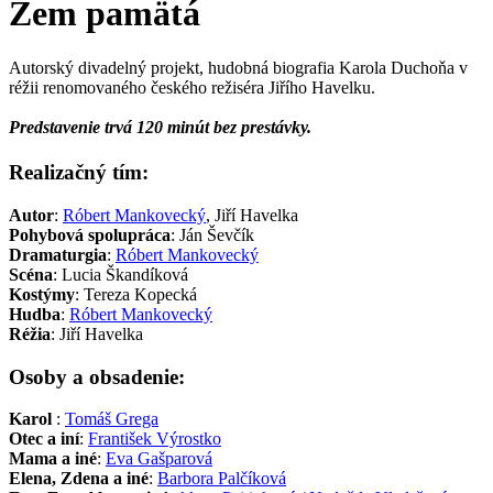
Zem pamätá
Autorský divadelný projekt, hudobná biografia Karola Duchoňa v
réžii renomovaného českého režiséra Jiřího Havelku.
Predstavenie trvá 120 minút bez prestávky.
Realizačný tím:
Autor
:
Róbert Mankovecký
, Jiří Havelka
Pohybová spolupráca
: Ján Ševčík
Dramaturgia
:
Róbert Mankovecký
Scéna
: Lucia Škandíková
Kostýmy
: Tereza Kopecká
Hudba
:
Róbert Mankovecký
Réžia
: Jiří Havelka
Osoby a obsadenie:
Karol
:
Tomáš Grega
Otec a iní
:
František Výrostko
Mama a iné
:
Eva Gašparová
Elena, Zdena a iné
:
Barbora Palčíková