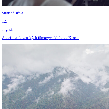
Stratená sláva
12.
augusta
Asociácia slovenských filmových klubov - Kino...