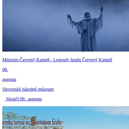
Múzeum Červený Kameň - Legendy hradu Červený Kameň
08.
augusta
Slovenské národné múzeum
Skončí 09.. augusta