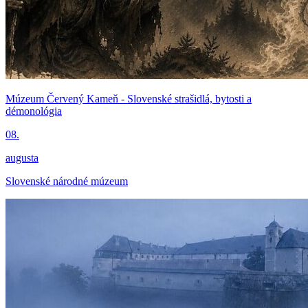
Múzeum Červený Kameň - Slovenské strašidlá, bytosti a
démonológia
08.
augusta
Slovenské národné múzeum