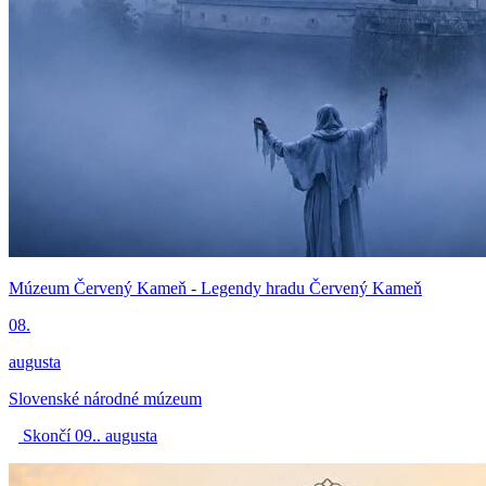
Múzeum Červený Kameň - Legendy hradu Červený Kameň
08.
augusta
Slovenské národné múzeum
Skončí 09.. augusta