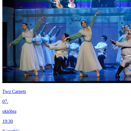
Two Carpets
07.
októbra
19:30