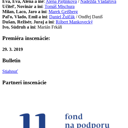
Eva, Eva, Alena a iné
:
Alena Pajtinková
/
Nadežda Vladařová
Učiteľ, Novinár a iní
:
Tomáš Mischura
Milan, Laco, Jaro a iní
:
Marek Geišberg
Paľo, Vlado, Emil a iní
:
Daniel Žulčák
/ Ondřej Daniš
Dušan, Režisér, Juraj a iní
:
Róbert Mankovecký
Ivo, Súdruh a iní
: Marián Frkáň
Premiéra inscenácie:
29. 3. 2019
Bulletin
Stiahnuť
Partneri inscenácie