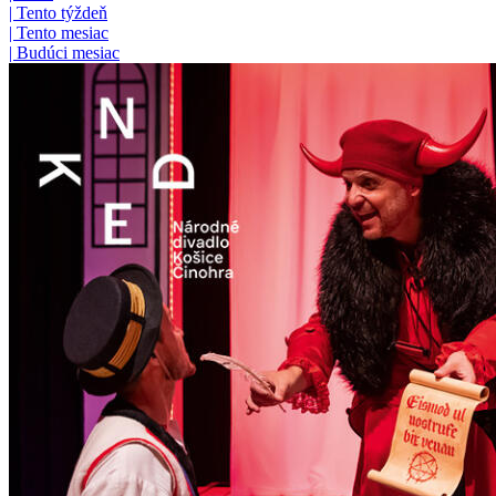
|
Tento týždeň
|
Tento mesiac
|
Budúci mesiac