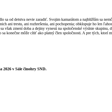
ello sa od detstva nevie zaradiť. Svojim kamarátom a najbližším sa nem
ch ani trestu, ani rozhrešenia, ani pochopenia; obklopuje ho len ľahos
zu sa však zmení doba a dejiny vynesú na spoločenské výslnie skupinu, 
sa konečne môže cítiť ako platný člen spoločnosti. A pre tých, ktorí m
ja 2026 v Sále činohry SND.