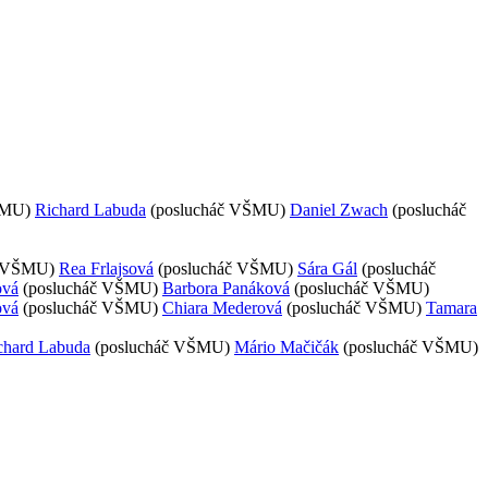
ŠMU)
Richard Labuda
(poslucháč VŠMU)
Daniel Zwach
(poslucháč
č VŠMU)
Rea Frlajsová
(poslucháč VŠMU)
Sára Gál
(poslucháč
ová
(poslucháč VŠMU)
Barbora Panáková
(poslucháč VŠMU)
ová
(poslucháč VŠMU)
Chiara Mederová
(poslucháč VŠMU)
Tamara
chard Labuda
(poslucháč VŠMU)
Mário Mačičák
(poslucháč VŠMU)