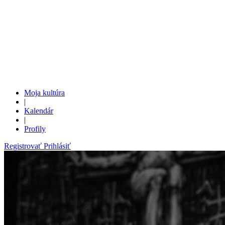
Moja kultúra
|
Kalendár
|
Profily
Registrovať
Prihlásiť