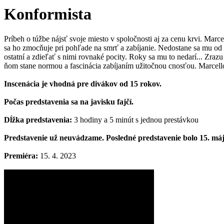
Konformista
Príbeh o túžbe nájsť svoje miesto v spoločnosti aj za cenu krvi. Marc
sa ho zmocňuje pri pohľade na smrť a zabíjanie. Nedostane sa mu od ni
ostatní a zdieľať s nimi rovnaké pocity. Roky sa mu to nedarí... Zra
ňom stane normou a fascinácia zabíjaním užitočnou cnosťou. Marcello 
Inscenácia je vhodná pre divákov od 15 rokov.
Počas predstavenia sa na javisku fajčí.
Dĺžka predstavenia:
3 hodiny a 5 minút s jednou prestávkou
Predstavenie už neuvádzame. Posledné predstavenie bolo 15. má
Premiéra:
15. 4. 2023