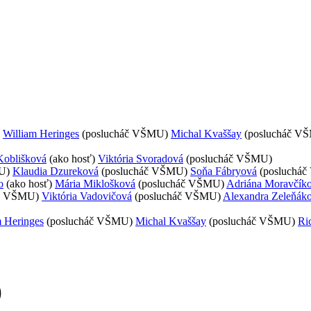
William Heringes
(poslucháč VŠMU)
Michal Kvaššay
(poslucháč V
 Koblišková
(ako hosť)
Viktória Svoradová
(poslucháč VŠMU)
U)
Klaudia Dzureková
(poslucháč VŠMU)
Soňa Fábryová
(posluchá
o
(ako hosť)
Mária Miklošková
(poslucháč VŠMU)
Adriána Moravčík
áč VŠMU)
Viktória Vadovičová
(poslucháč VŠMU)
Alexandra Zeleňák
m Heringes
(poslucháč VŠMU)
Michal Kvaššay
(poslucháč VŠMU)
Ri
)