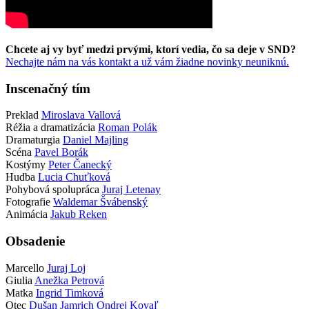
Chcete aj vy byť medzi prvými, ktorí vedia, čo sa deje v SND?
Nechajte nám na vás kontakt a už vám žiadne novinky neuniknú.
Inscenačný tím
Preklad
Miroslava Vallová
Réžia a dramatizácia
Roman Polák
Dramaturgia
Daniel Majling
Scéna
Pavel Borák
Kostýmy
Peter Čanecký
Hudba
Lucia Chuťková
Pohybová spolupráca
Juraj Letenay
Fotografie
Waldemar Švábenský
Animácia
Jakub Reken
Obsadenie
Marcello
Juraj Loj
Giulia
Anežka Petrová
Matka
Ingrid Timková
Otec
Dušan Jamrich
Ondrej Kovaľ