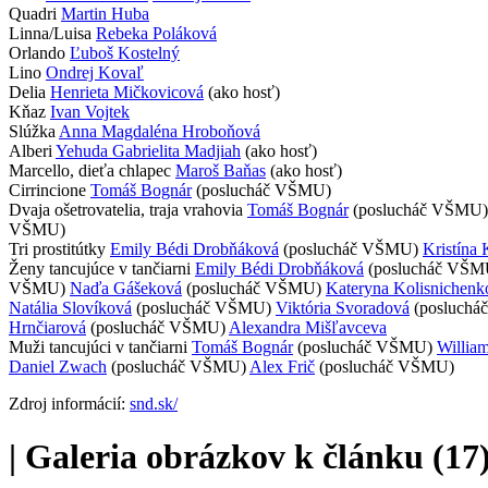
Quadri
Martin Huba
Linna/Luisa
Rebeka Poláková
Orlando
Ľuboš Kostelný
Lino
Ondrej Kovaľ
Delia
Henrieta Mičkovicová
(ako hosť)
Kňaz
Ivan Vojtek
Slúžka
Anna Magdaléna Hroboňová
Alberi
Yehuda Gabrielita Madjiah
(ako hosť)
Marcello, dieťa chlapec
Maroš Baňas
(ako hosť)
Cirrincione
Tomáš Bognár
(poslucháč VŠMU)
Dvaja ošetrovatelia, traja vrahovia
Tomáš Bognár
(poslucháč VŠMU)
VŠMU)
Tri prostitútky
Emily Bédi Drobňáková
(poslucháč VŠMU)
Kristína
Ženy tancujúce v tančiarni
Emily Bédi Drobňáková
(poslucháč VŠM
VŠMU)
Naďa Gášeková
(poslucháč VŠMU)
Kateryna Kolisnichenk
Natália Slovíková
(poslucháč VŠMU)
Viktória Svoradová
(posluch
Hrnčiarová
(poslucháč VŠMU)
Alexandra Mišľavceva
Muži tancujúci v tančiarni
Tomáš Bognár
(poslucháč VŠMU)
Willia
Daniel Zwach
(poslucháč VŠMU)
Alex Frič
(poslucháč VŠMU)
Zdroj informácií:
snd.sk/
|
Galeria obrázkov k článku (17