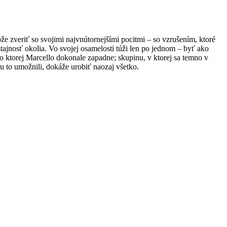
ôže zveriť so svojimi najvnútornejšími pocitmi – so vzrušením, ktoré
tajnosť okolia. Vo svojej osamelosti túži len po jednom – byť ako
do ktorej Marcello dokonale zapadne; skupinu, v ktorej sa temno v
u to umožnili, dokáže urobiť naozaj všetko.